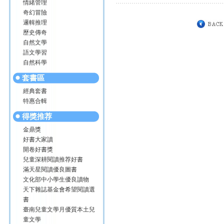
情緒管理
奇幻冒險
邏輯推理
歷史傳奇
自然文學
語文學習
自然科學
套書區
經典套書
特惠合輯
得獎推荐
金鼎獎
好書大家讀
開卷好書獎
兒童深耕閱讀推荐好書
滿天星閱讀優良圖書
文化部中小學生優良讀物
天下雜誌基金會希望閱讀選
書
臺南兒童文學月優質本土兒
童文學