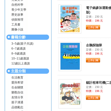
自然科學
電子鍋參加運動會
青少年文學
版)
歷史故事
定價： 230 元
偵探推理
特價： 196 元
工具書
圖像小說
書籍分齡
3–5歲(親子共讀)
企鵝探險隊
6–7歲適讀
定價： 230 元
8–9歲適讀
特價： 196 元
10–11歲適讀
12歲以上適讀
主題分類
生活教育
愛與希望
貓計程車司機(二版
定價： 230 元
生命關懷
特價： 196 元
樂觀自信
友情分享
親子溝通
品德勵志