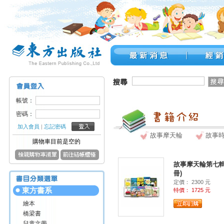
帳號：
密碼：
加入會員
|
忘記密碼
故事摩天輪
故事
購物車目前是空的
故事摩天輪第七輯(
冊)
定價： 2300 元
東方書系
特價： 1725 元
繪本
橋梁書
兒童文學