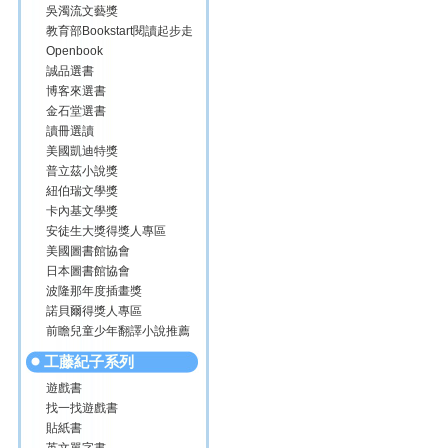
吳濁流文藝獎
教育部Bookstart閱讀起步走
Openbook
誠品選書
博客來選書
金石堂選書
讀冊選讀
美國凱迪特獎
普立茲小說獎
紐伯瑞文學獎
卡內基文學獎
安徒生大獎得獎人專區
美國圖書館協會
日本圖書館協會
波隆那年度插畫獎
諾貝爾得獎人專區
前瞻兒童少年翻譯小說推薦
工藤紀子系列
遊戲書
找一找遊戲書
貼紙書