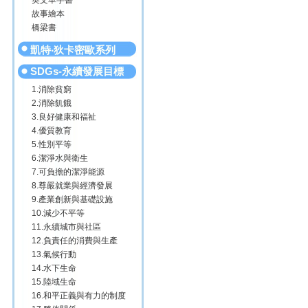
英文單字書
故事繪本
橋梁書
凱特‧狄卡密歐系列
SDGs-永續發展目標
1.消除貧窮
2.消除飢餓
3.良好健康和福祉
4.優質教育
5.性別平等
6.潔淨水與衛生
7.可負擔的潔淨能源
8.尊嚴就業與經濟發展
9.產業創新與基礎設施
10.減少不平等
11.永續城市與社區
12.負責任的消費與生產
13.氣候行動
14.水下生命
15.陸域生命
16.和平正義與有力的制度