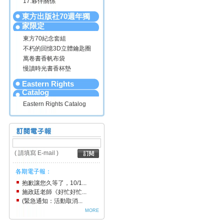
17.夥伴關係
東方出版社70週年獨
家限定
東方70紀念套組
不朽的回憶3D立體鑰匙圈
萬卷書香帆布袋
慢讀時光書香杯墊
Eastern Rights
Catalog
Eastern Rights Catalog
( 請填寫 E-mail )
各期電子報：
抱歉讓您久等了，10/1...
施政廷老師《好忙好忙...
(緊急通知：活動取消...
MORE