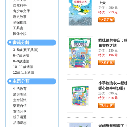
上天
自然科學
定價： 250 元
青少年文學
特價： 213 元
歷史故事
偵探推理
工具書
圖像小說
貓咪鎮的書店：
書籍分齡
圖書館之謎
3–5歲(親子共讀)
定價： 230 元
特價： 196 元
6–7歲適讀
8–9歲適讀
10–11歲適讀
12歲以上適讀
主題分類
小手鞠琉衣—貓
暖心故事輯(3冊)
生活教育
定價： 690 元
愛與希望
特價： 518 元
生命關懷
樂觀自信
友情分享
親子溝通
品德勵志
老師變長頸鹿了