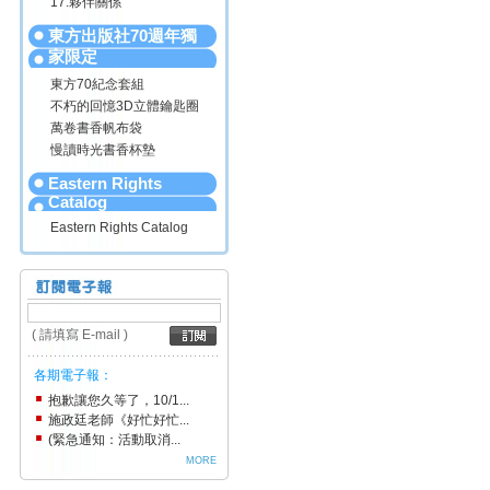
17.夥伴關係
東方出版社70週年獨
家限定
東方70紀念套組
不朽的回憶3D立體鑰匙圈
萬卷書香帆布袋
慢讀時光書香杯墊
Eastern Rights
Catalog
Eastern Rights Catalog
( 請填寫 E-mail )
各期電子報：
抱歉讓您久等了，10/1...
施政廷老師《好忙好忙...
(緊急通知：活動取消...
MORE