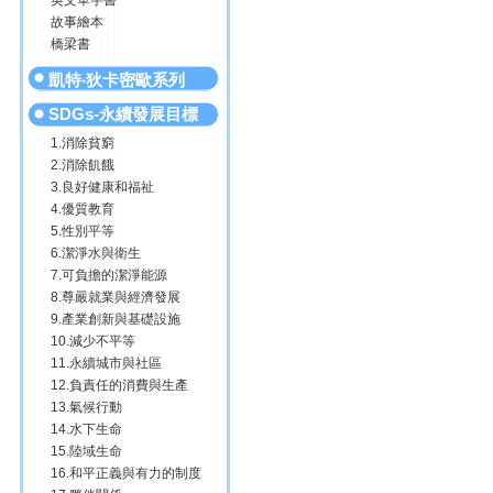
英文單字書
故事繪本
橋梁書
凱特‧狄卡密歐系列
SDGs-永續發展目標
1.消除貧窮
2.消除飢餓
3.良好健康和福祉
4.優質教育
5.性別平等
6.潔淨水與衛生
7.可負擔的潔淨能源
8.尊嚴就業與經濟發展
9.產業創新與基礎設施
10.減少不平等
11.永續城市與社區
12.負責任的消費與生產
13.氣候行動
14.水下生命
15.陸域生命
16.和平正義與有力的制度