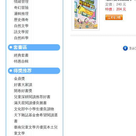
情緒管理
定價： 240 元
奇幻冒險
特價： 204 元
邏輯推理
歷史傳奇
自然文學
語文學習
自然科學
套書區
經典套書
特惠合輯
得獎推荐
金鼎獎
好書大家讀
開卷好書獎
兒童深耕閱讀推荐好書
滿天星閱讀優良圖書
文化部中小學生優良讀物
天下雜誌基金會希望閱讀選
書
臺南兒童文學月優質本土兒
童文學