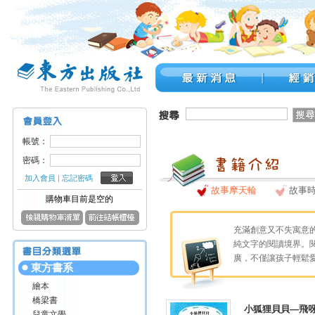
帳號：
密碼：
加入會員
|
忘記密碼
故事摩天輪
故事
購物車目前是空的
充滿創意又不失寓意
純文字的閱讀境界。
廣，不僅讓孩子輕鬆
東方書系
繪本
橋梁書
小狐狸貝貝—飛
兒童文學