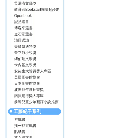
吳濁流文藝獎
教育部Bookstart閱讀起步走
Openbook
誠品選書
博客來選書
金石堂選書
讀冊選讀
美國凱迪特獎
普立茲小說獎
紐伯瑞文學獎
卡內基文學獎
安徒生大獎得獎人專區
美國圖書館協會
日本圖書館協會
波隆那年度插畫獎
諾貝爾得獎人專區
前瞻兒童少年翻譯小說推薦
工藤紀子系列
遊戲書
找一找遊戲書
貼紙書