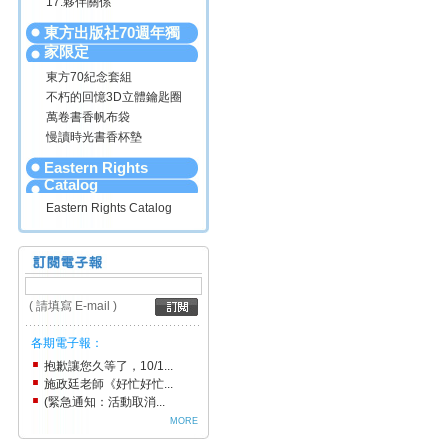
17.夥伴關係
東方出版社70週年獨
家限定
東方70紀念套組
不朽的回憶3D立體鑰匙圈
萬卷書香帆布袋
慢讀時光書香杯墊
Eastern Rights
Catalog
Eastern Rights Catalog
( 請填寫 E-mail )
各期電子報：
抱歉讓您久等了，10/1...
施政廷老師《好忙好忙...
(緊急通知：活動取消...
MORE