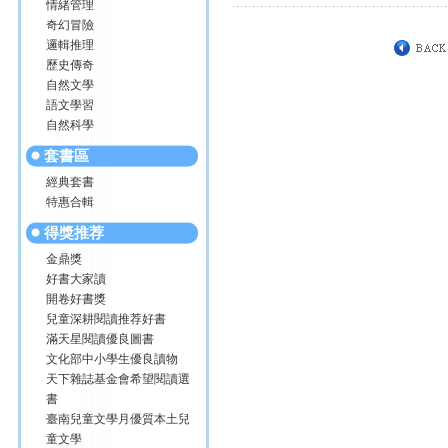
情緒管理
奇幻冒險
邏輯推理
歷史傳奇
自然文學
語文學習
自然科學
套書區
經典套書
特惠合輯
得獎推荐
金鼎獎
好書大家讀
開卷好書獎
兒童深耕閱讀推荐好書
滿天星閱讀優良圖書
文化部中小學生優良讀物
天下雜誌基金會希望閱讀選
書
臺南兒童文學月優質本土兒
童文學