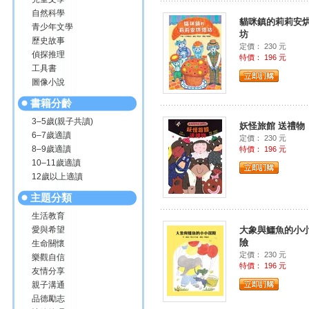
自然科學
貓咪鎮的莉莉安
青少年文學
坊
歷史故事
定價： 230 元
偵探推理
特價： 196 元
工具書
圖像小說
書籍分齡
3–5歲(親子共讀)
妖怪旅館 送禮物
6–7歲適讀
定價： 230 元
8–9歲適讀
特價： 196 元
10–11歲適讀
12歲以上適讀
主題分類
生活教育
愛與希望
大象與鱷魚的小
險
生命關懷
定價： 230 元
樂觀自信
特價： 196 元
友情分享
親子溝通
品德勵志