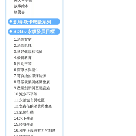
英文單字書
故事繪本
橋梁書
凱特‧狄卡密歐系列
SDGs-永續發展目標
1.消除貧窮
2.消除飢餓
3.良好健康和福祉
4.優質教育
5.性別平等
6.潔淨水與衛生
7.可負擔的潔淨能源
8.尊嚴就業與經濟發展
9.產業創新與基礎設施
10.減少不平等
11.永續城市與社區
12.負責任的消費與生產
13.氣候行動
14.水下生命
15.陸域生命
16.和平正義與有力的制度