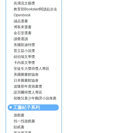
吳濁流文藝獎
教育部Bookstart閱讀起步走
Openbook
誠品選書
博客來選書
金石堂選書
讀冊選讀
美國凱迪特獎
普立茲小說獎
紐伯瑞文學獎
卡內基文學獎
安徒生大獎得獎人專區
美國圖書館協會
日本圖書館協會
波隆那年度插畫獎
諾貝爾得獎人專區
前瞻兒童少年翻譯小說推薦
工藤紀子系列
遊戲書
找一找遊戲書
貼紙書