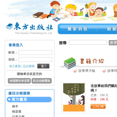
帳號：
密碼：
加入會員
|
忘記密碼
故事摩天輪
故事
購物車目前是空的
念故事給我們聽
嗎？
定價： 230 元
東方書系
特價： 196 元
繪本
橋梁書
兒童文學