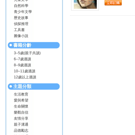
自然科學
青少年文學
歷史故事
偵探推理
工具書
圖像小說
書籍分齡
3–5歲(親子共讀)
6–7歲適讀
8–9歲適讀
10–11歲適讀
12歲以上適讀
主題分類
生活教育
愛與希望
生命關懷
樂觀自信
友情分享
親子溝通
品德勵志