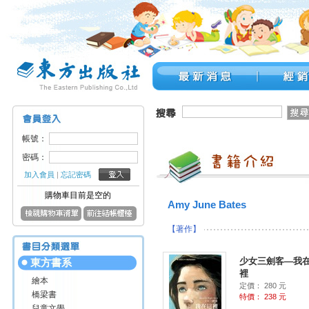
帳號：
密碼：
加入會員
|
忘記密碼
購物車目前是空的
Amy June Bates
【著作】
少女三劍客—我
東方書系
裡
繪本
定價： 280 元
橋梁書
特價： 238 元
兒童文學