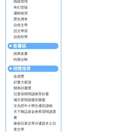
情緒管理
奇幻冒險
邏輯推理
歷史傳奇
自然文學
語文學習
自然科學
套書區
經典套書
特惠合輯
得獎推荐
金鼎獎
好書大家讀
開卷好書獎
兒童深耕閱讀推荐好書
滿天星閱讀優良圖書
文化部中小學生優良讀物
天下雜誌基金會希望閱讀選
書
臺南兒童文學月優質本土兒
童文學