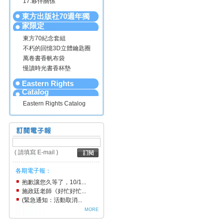
17.夥伴關係
東方出版社70週年獨
家限定
東方70紀念套組
不朽的回憶3D立體鑰匙圈
萬卷書香帆布袋
慢讀時光書香杯墊
Eastern Rights
Catalog
Eastern Rights Catalog
( 請填寫 E-mail )
各期電子報：
抱歉讓您久等了，10/1...
施政廷老師《好忙好忙...
(緊急通知：活動取消...
MORE