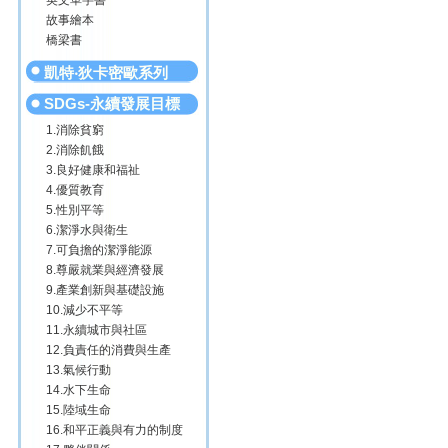
英文單字書
故事繪本
橋梁書
凱特‧狄卡密歐系列
SDGs-永續發展目標
1.消除貧窮
2.消除飢餓
3.良好健康和福祉
4.優質教育
5.性別平等
6.潔淨水與衛生
7.可負擔的潔淨能源
8.尊嚴就業與經濟發展
9.產業創新與基礎設施
10.減少不平等
11.永續城市與社區
12.負責任的消費與生產
13.氣候行動
14.水下生命
15.陸域生命
16.和平正義與有力的制度