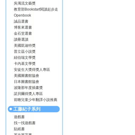
吳濁流文藝獎
教育部Bookstart閱讀起步走
Openbook
誠品選書
博客來選書
金石堂選書
讀冊選讀
美國凱迪特獎
普立茲小說獎
紐伯瑞文學獎
卡內基文學獎
安徒生大獎得獎人專區
美國圖書館協會
日本圖書館協會
波隆那年度插畫獎
諾貝爾得獎人專區
前瞻兒童少年翻譯小說推薦
工藤紀子系列
遊戲書
找一找遊戲書
貼紙書