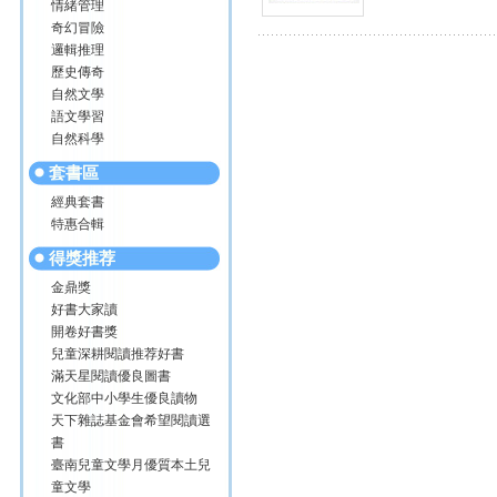
情緒管理
奇幻冒險
邏輯推理
歷史傳奇
自然文學
語文學習
自然科學
套書區
經典套書
特惠合輯
得獎推荐
金鼎獎
好書大家讀
開卷好書獎
兒童深耕閱讀推荐好書
滿天星閱讀優良圖書
文化部中小學生優良讀物
天下雜誌基金會希望閱讀選
書
臺南兒童文學月優質本土兒
童文學