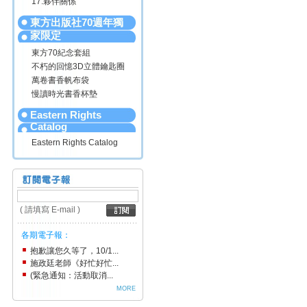
17.夥伴關係
東方出版社70週年獨
家限定
東方70紀念套組
不朽的回憶3D立體鑰匙圈
萬卷書香帆布袋
慢讀時光書香杯墊
Eastern Rights
Catalog
Eastern Rights Catalog
( 請填寫 E-mail )
各期電子報：
抱歉讓您久等了，10/1...
施政廷老師《好忙好忙...
(緊急通知：活動取消...
MORE