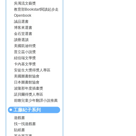
吳濁流文藝獎
教育部Bookstart閱讀起步走
Openbook
誠品選書
博客來選書
金石堂選書
讀冊選讀
美國凱迪特獎
普立茲小說獎
紐伯瑞文學獎
卡內基文學獎
安徒生大獎得獎人專區
美國圖書館協會
日本圖書館協會
波隆那年度插畫獎
諾貝爾得獎人專區
前瞻兒童少年翻譯小說推薦
工藤紀子系列
遊戲書
找一找遊戲書
貼紙書