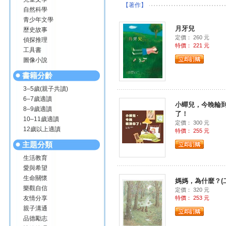
【著作】
自然科學
青少年文學
月牙兒
歷史故事
定價： 260 元
偵探推理
特價： 221 元
工具書
圖像小說
書籍分齡
3–5歲(親子共讀)
6–7歲適讀
小蟬兒，今晚輪
8–9歲適讀
了！
10–11歲適讀
定價： 300 元
12歲以上適讀
特價： 255 元
主題分類
生活教育
愛與希望
生命關懷
媽媽，為什麼？(
樂觀自信
定價： 320 元
友情分享
特價： 253 元
親子溝通
品德勵志