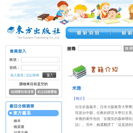
帳號：
密碼：
加入會員
|
忘記密碼
購物車目前是空的
米雅
【簡介】
出生於嘉義市。日本大阪教育大學畢
東方書系
現居台中縣，任教於靜宜大學日文系
米雅的著作包括「在微笑的森林裡吹
繪本
誼）。另外，她還翻譯了「這是誰的
橋梁書
兒童文學