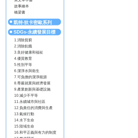
英文單字書
故事繪本
橋梁書
凱特‧狄卡密歐系列
SDGs-永續發展目標
1.消除貧窮
2.消除飢餓
3.良好健康和福祉
4.優質教育
5.性別平等
6.潔淨水與衛生
7.可負擔的潔淨能源
8.尊嚴就業與經濟發展
9.產業創新與基礎設施
10.減少不平等
11.永續城市與社區
12.負責任的消費與生產
13.氣候行動
14.水下生命
15.陸域生命
16.和平正義與有力的制度