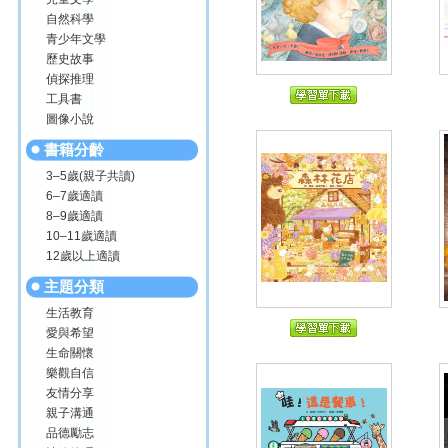
自然科學
青少年文學
歷史故事
偵探推理
工具書
圖像小說
書籍分齡
3–5歲(親子共讀)
6–7歲適讀
8–9歲適讀
10–11歲適讀
12歲以上適讀
主題分類
生活教育
愛與希望
生命關懷
樂觀自信
友情分享
親子溝通
品德勵志