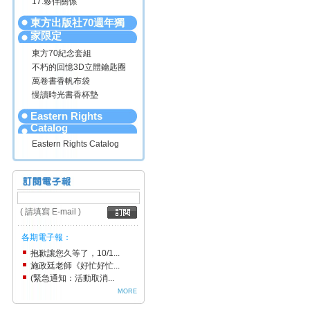
17.夥伴關係
東方出版社70週年獨
家限定
東方70紀念套組
不朽的回憶3D立體鑰匙圈
萬卷書香帆布袋
慢讀時光書香杯墊
Eastern Rights
Catalog
Eastern Rights Catalog
( 請填寫 E-mail )
各期電子報：
抱歉讓您久等了，10/1...
施政廷老師《好忙好忙...
(緊急通知：活動取消...
MORE