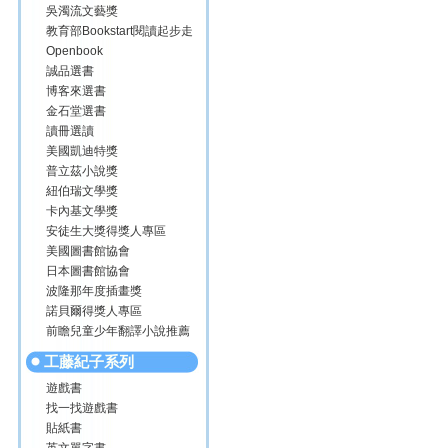
吳濁流文藝獎
教育部Bookstart閱讀起步走
Openbook
誠品選書
博客來選書
金石堂選書
讀冊選讀
美國凱迪特獎
普立茲小說獎
紐伯瑞文學獎
卡內基文學獎
安徒生大獎得獎人專區
美國圖書館協會
日本圖書館協會
波隆那年度插畫獎
諾貝爾得獎人專區
前瞻兒童少年翻譯小說推薦
工藤紀子系列
遊戲書
找一找遊戲書
貼紙書