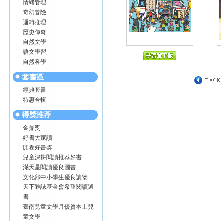
情緒管理
奇幻冒險
邏輯推理
歷史傳奇
自然文學
語文學習
自然科學
套書區
經典套書
特惠合輯
得獎推荐
金鼎獎
好書大家讀
開卷好書獎
兒童深耕閱讀推荐好書
滿天星閱讀優良圖書
文化部中小學生優良讀物
天下雜誌基金會希望閱讀選
書
臺南兒童文學月優質本土兒
童文學