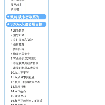
英文單字書
故事繪本
橋梁書
凱特‧狄卡密歐系列
SDGs-永續發展目標
1.消除貧窮
2.消除飢餓
3.良好健康和福祉
4.優質教育
5.性別平等
6.潔淨水與衛生
7.可負擔的潔淨能源
8.尊嚴就業與經濟發展
9.產業創新與基礎設施
10.減少不平等
11.永續城市與社區
12.負責任的消費與生產
13.氣候行動
14.水下生命
15.陸域生命
16.和平正義與有力的制度