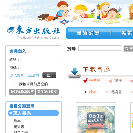
帳號：
密碼：
加入會員
|
忘記密碼
學習單
簡報
購物車目前是空的
繪本
橋梁書
東方書系
繪本
橋梁書
兒童文學