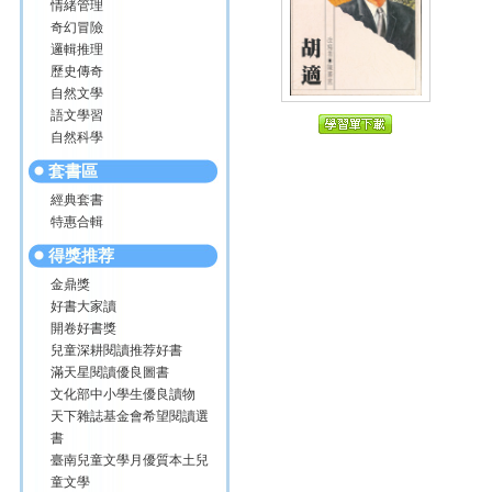
情緒管理
奇幻冒險
邏輯推理
歷史傳奇
自然文學
語文學習
自然科學
套書區
經典套書
特惠合輯
得獎推荐
金鼎獎
好書大家讀
開卷好書獎
兒童深耕閱讀推荐好書
滿天星閱讀優良圖書
文化部中小學生優良讀物
天下雜誌基金會希望閱讀選
書
臺南兒童文學月優質本土兒
童文學