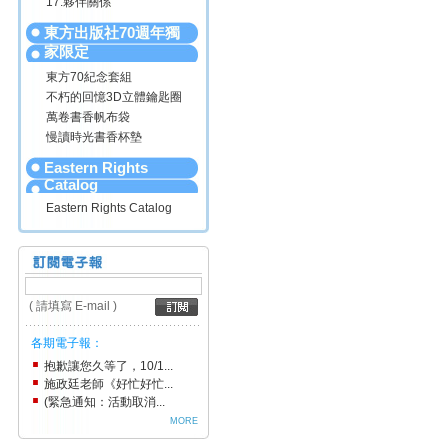
17.夥伴關係
東方出版社70週年獨
家限定
東方70紀念套組
不朽的回憶3D立體鑰匙圈
萬卷書香帆布袋
慢讀時光書香杯墊
Eastern Rights
Catalog
Eastern Rights Catalog
( 請填寫 E-mail )
各期電子報：
抱歉讓您久等了，10/1...
施政廷老師《好忙好忙...
(緊急通知：活動取消...
MORE