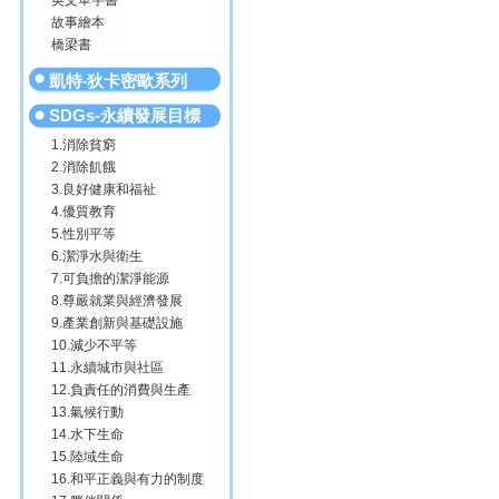
英文單字書
故事繪本
橋梁書
凱特‧狄卡密歐系列
SDGs-永續發展目標
1.消除貧窮
2.消除飢餓
3.良好健康和福祉
4.優質教育
5.性別平等
6.潔淨水與衛生
7.可負擔的潔淨能源
8.尊嚴就業與經濟發展
9.產業創新與基礎設施
10.減少不平等
11.永續城市與社區
12.負責任的消費與生產
13.氣候行動
14.水下生命
15.陸域生命
16.和平正義與有力的制度