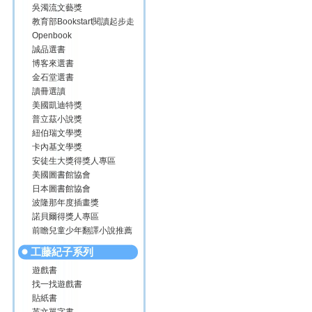
吳濁流文藝獎
教育部Bookstart閱讀起步走
Openbook
誠品選書
博客來選書
金石堂選書
讀冊選讀
美國凱迪特獎
普立茲小說獎
紐伯瑞文學獎
卡內基文學獎
安徒生大獎得獎人專區
美國圖書館協會
日本圖書館協會
波隆那年度插畫獎
諾貝爾得獎人專區
前瞻兒童少年翻譯小說推薦
工藤紀子系列
遊戲書
找一找遊戲書
貼紙書