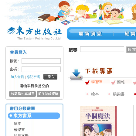
帳號：
密碼：
加入會員
|
忘記密碼
學習單
簡報
購物車目前是空的
繪本
橋梁書
東方書系
繪本
橋梁書
兒童文學