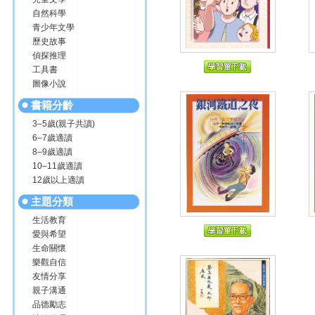
自然科學
青少年文學
歷史故事
偵探推理
工具書
圖像小說
書籍分齡
3–5歲(親子共讀)
6–7歲適讀
8–9歲適讀
10–11歲適讀
12歲以上適讀
主題分類
生活教育
愛與希望
生命關懷
樂觀自信
友情分享
親子溝通
品德勵志