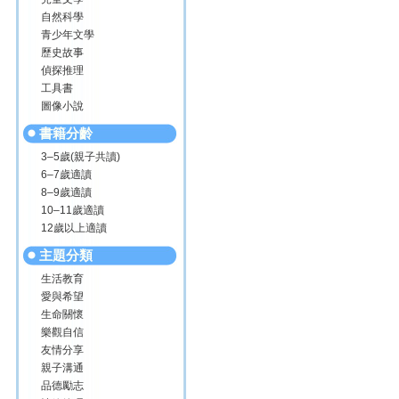
自然科學
青少年文學
歷史故事
偵探推理
工具書
圖像小說
書籍分齡
3–5歲(親子共讀)
6–7歲適讀
8–9歲適讀
10–11歲適讀
12歲以上適讀
主題分類
生活教育
愛與希望
生命關懷
樂觀自信
友情分享
親子溝通
品德勵志