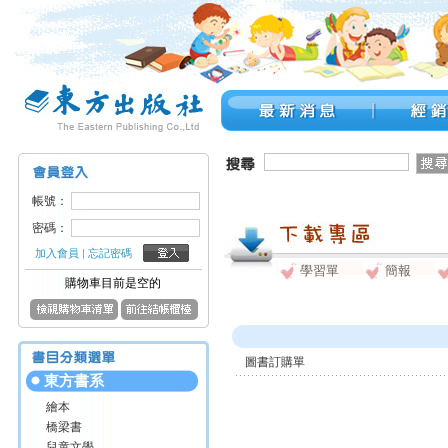
帳號：
密碼：
加入會員
|
忘記密碼
學習單
簡報
購物車目前是空的
圖書訂購單
東方書系
繪本
橋梁書
兒童文學