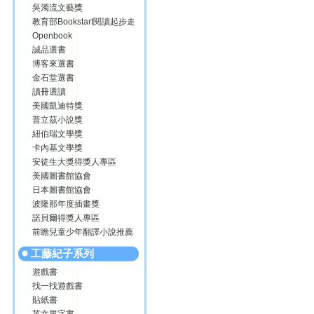
吳濁流文藝獎
教育部Bookstart閱讀起步走
Openbook
誠品選書
博客來選書
金石堂選書
讀冊選讀
美國凱迪特獎
普立茲小說獎
紐伯瑞文學獎
卡內基文學獎
安徒生大獎得獎人專區
美國圖書館協會
日本圖書館協會
波隆那年度插畫獎
諾貝爾得獎人專區
前瞻兒童少年翻譯小說推薦
工藤紀子系列
遊戲書
找一找遊戲書
貼紙書