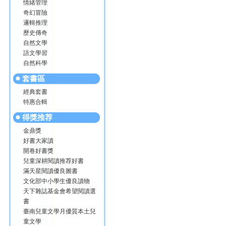
情緒管理
奇幻冒險
邏輯推理
歷史傳奇
自然文學
語文學習
自然科學
套書區
經典套書
特惠合輯
得獎推荐
金鼎獎
好書大家讀
開卷好書獎
兒童深耕閱讀推荐好書
滿天星閱讀優良圖書
文化部中小學生優良讀物
天下雜誌基金會希望閱讀選
書
臺南兒童文學月優質本土兒
童文學