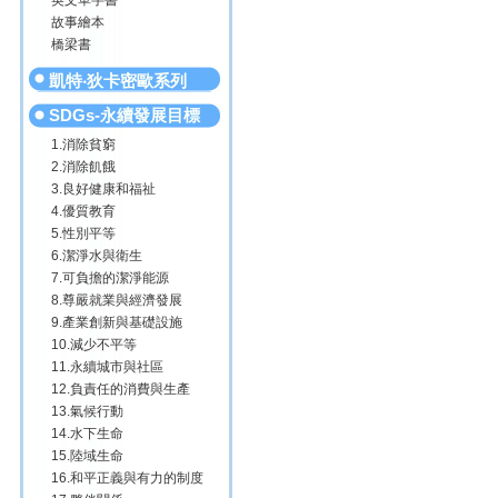
英文單字書
故事繪本
橋梁書
凱特‧狄卡密歐系列
SDGs-永續發展目標
1.消除貧窮
2.消除飢餓
3.良好健康和福祉
4.優質教育
5.性別平等
6.潔淨水與衛生
7.可負擔的潔淨能源
8.尊嚴就業與經濟發展
9.產業創新與基礎設施
10.減少不平等
11.永續城市與社區
12.負責任的消費與生產
13.氣候行動
14.水下生命
15.陸域生命
16.和平正義與有力的制度