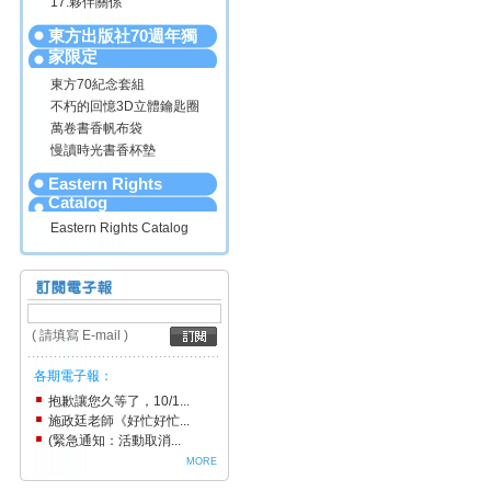
17.夥伴關係
東方出版社70週年獨
家限定
東方70紀念套組
不朽的回憶3D立體鑰匙圈
萬卷書香帆布袋
慢讀時光書香杯墊
Eastern Rights
Catalog
Eastern Rights Catalog
( 請填寫 E-mail )
各期電子報：
抱歉讓您久等了，10/1...
施政廷老師《好忙好忙...
(緊急通知：活動取消...
MORE