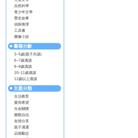
自然科學
青少年文學
歷史故事
偵探推理
工具書
圖像小說
書籍分齡
3–5歲(親子共讀)
6–7歲適讀
8–9歲適讀
10–11歲適讀
12歲以上適讀
主題分類
生活教育
愛與希望
生命關懷
樂觀自信
友情分享
親子溝通
品德勵志