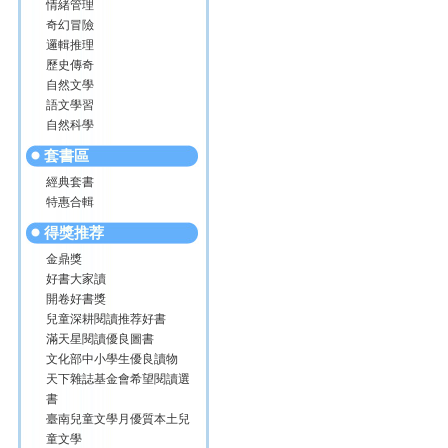
情緒管理
奇幻冒險
邏輯推理
歷史傳奇
自然文學
語文學習
自然科學
套書區
經典套書
特惠合輯
得獎推荐
金鼎獎
好書大家讀
開卷好書獎
兒童深耕閱讀推荐好書
滿天星閱讀優良圖書
文化部中小學生優良讀物
天下雜誌基金會希望閱讀選
書
臺南兒童文學月優質本土兒
童文學