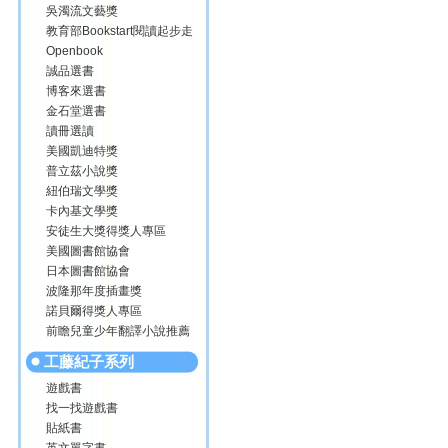
吳濁流文藝獎
教育部Bookstart閱讀起步走
Openbook
誠品選書
博客來選書
金石堂選書
讀冊選讀
美國凱迪特獎
普立茲小說獎
紐伯瑞文學獎
卡內基文學獎
安徒生大獎得獎人專區
美國圖書館協會
日本圖書館協會
波隆那年度插畫獎
諾貝爾得獎人專區
前瞻兒童少年翻譯小說推薦
工藤紀子系列
遊戲書
找一找遊戲書
貼紙書