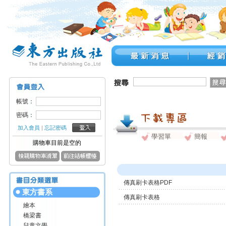
帳號：
密碼：
加入會員
|
忘記密碼
學習單
簡報
購物車目前是空的
傳真刷卡表格PDF
東方書系
傳真刷卡表格
繪本
橋梁書
兒童文學