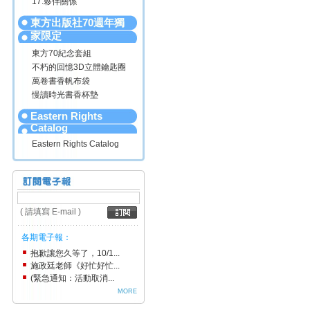
17.夥伴關係
東方出版社70週年獨
家限定
東方70紀念套組
不朽的回憶3D立體鑰匙圈
萬卷書香帆布袋
慢讀時光書香杯墊
Eastern Rights
Catalog
Eastern Rights Catalog
( 請填寫 E-mail )
各期電子報：
抱歉讓您久等了，10/1...
施政廷老師《好忙好忙...
(緊急通知：活動取消...
MORE