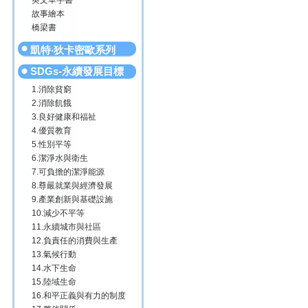
英文單字書
故事繪本
橋梁書
凱特‧狄卡密歐系列
SDGs-永續發展目標
1.消除貧窮
2.消除飢餓
3.良好健康和福祉
4.優質教育
5.性別平等
6.潔淨水與衛生
7.可負擔的潔淨能源
8.尊嚴就業與經濟發展
9.產業創新與基礎設施
10.減少不平等
11.永續城市與社區
12.負責任的消費與生產
13.氣候行動
14.水下生命
15.陸域生命
16.和平正義與有力的制度