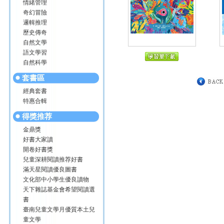
情緒管理
奇幻冒險
邏輯推理
歷史傳奇
自然文學
語文學習
自然科學
套書區
經典套書
特惠合輯
得獎推荐
金鼎獎
好書大家讀
開卷好書獎
兒童深耕閱讀推荐好書
滿天星閱讀優良圖書
文化部中小學生優良讀物
天下雜誌基金會希望閱讀選
書
臺南兒童文學月優質本土兒
童文學