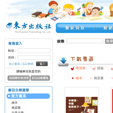
帳號：
密碼：
加入會員
|
忘記密碼
學習單
簡報
購物車目前是空的
繪本
橋梁書
東方書系
繪本
橋梁書
兒童文學