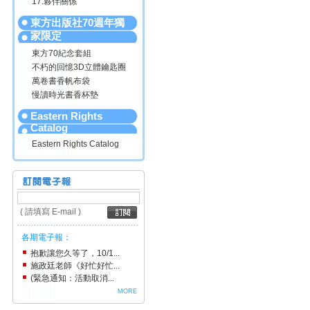
17.夥伴關係
東方出版社70週年獨
家限定
東方70紀念套組
不朽的回憶3D立體鑰匙圈
萬卷書香帆布袋
慢讀時光書香杯墊
Eastern Rights
Catalog
Eastern Rights Catalog
( 請填寫 E-mail )
各期電子報：
抱歉讓您久等了，10/1...
施政廷老師《好忙好忙...
(緊急通知：活動取消...
MORE