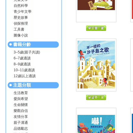
自然科學
青少年文學
歷史故事
偵探推理
工具書
圖像小說
書籍分齡
3–5歲(親子共讀)
6–7歲適讀
8–9歲適讀
10–11歲適讀
12歲以上適讀
主題分類
生活教育
愛與希望
生命關懷
樂觀自信
友情分享
親子溝通
品德勵志