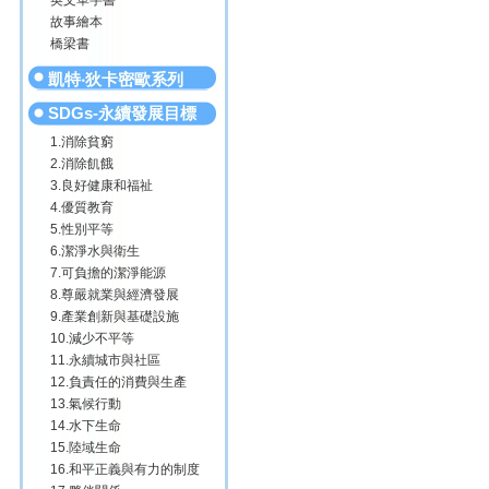
英文單字書
故事繪本
橋梁書
凱特‧狄卡密歐系列
SDGs-永續發展目標
1.消除貧窮
2.消除飢餓
3.良好健康和福祉
4.優質教育
5.性別平等
6.潔淨水與衛生
7.可負擔的潔淨能源
8.尊嚴就業與經濟發展
9.產業創新與基礎設施
10.減少不平等
11.永續城市與社區
12.負責任的消費與生產
13.氣候行動
14.水下生命
15.陸域生命
16.和平正義與有力的制度