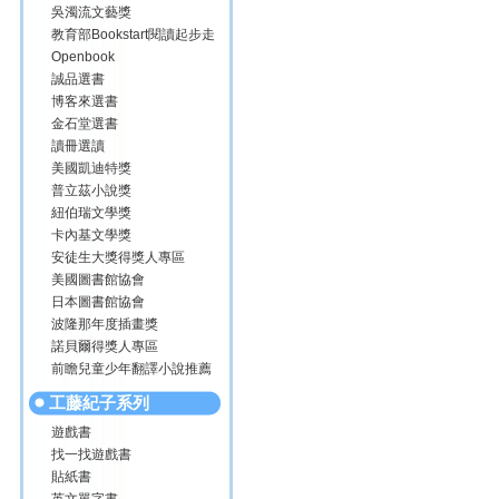
吳濁流文藝獎
教育部Bookstart閱讀起步走
Openbook
誠品選書
博客來選書
金石堂選書
讀冊選讀
美國凱迪特獎
普立茲小說獎
紐伯瑞文學獎
卡內基文學獎
安徒生大獎得獎人專區
美國圖書館協會
日本圖書館協會
波隆那年度插畫獎
諾貝爾得獎人專區
前瞻兒童少年翻譯小說推薦
工藤紀子系列
遊戲書
找一找遊戲書
貼紙書