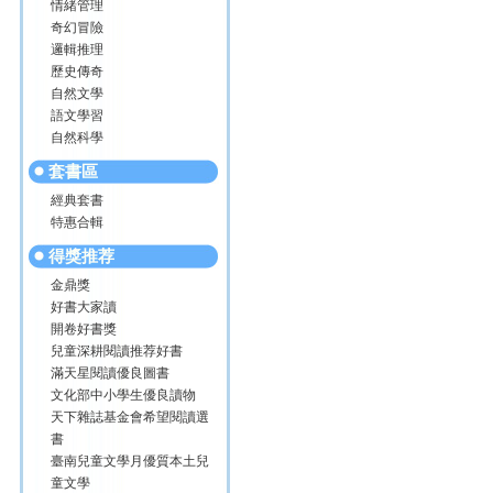
情緒管理
奇幻冒險
邏輯推理
歷史傳奇
自然文學
語文學習
自然科學
套書區
經典套書
特惠合輯
得獎推荐
金鼎獎
好書大家讀
開卷好書獎
兒童深耕閱讀推荐好書
滿天星閱讀優良圖書
文化部中小學生優良讀物
天下雜誌基金會希望閱讀選
書
臺南兒童文學月優質本土兒
童文學