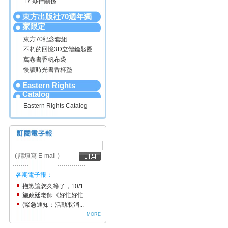
17.夥伴關係
東方出版社70週年獨
家限定
東方70紀念套組
不朽的回憶3D立體鑰匙圈
萬卷書香帆布袋
慢讀時光書香杯墊
Eastern Rights
Catalog
Eastern Rights Catalog
( 請填寫 E-mail )
各期電子報：
抱歉讓您久等了，10/1...
施政廷老師《好忙好忙...
(緊急通知：活動取消...
MORE