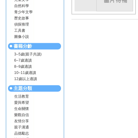
自然科學
青少年文學
歷史故事
偵探推理
工具書
圖像小說
書籍分齡
3–5歲(親子共讀)
6–7歲適讀
8–9歲適讀
10–11歲適讀
12歲以上適讀
主題分類
生活教育
愛與希望
生命關懷
樂觀自信
友情分享
親子溝通
品德勵志