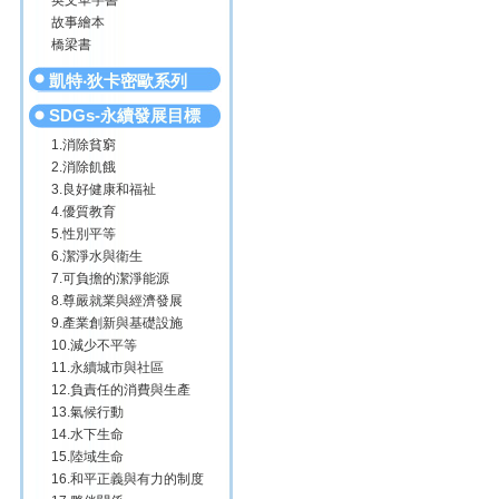
英文單字書
故事繪本
橋梁書
凱特‧狄卡密歐系列
SDGs-永續發展目標
1.消除貧窮
2.消除飢餓
3.良好健康和福祉
4.優質教育
5.性別平等
6.潔淨水與衛生
7.可負擔的潔淨能源
8.尊嚴就業與經濟發展
9.產業創新與基礎設施
10.減少不平等
11.永續城市與社區
12.負責任的消費與生產
13.氣候行動
14.水下生命
15.陸域生命
16.和平正義與有力的制度