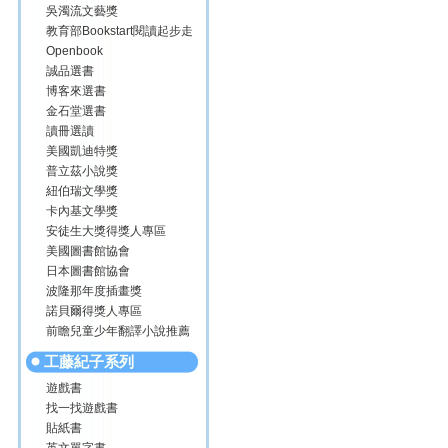
吳濁流文藝獎
教育部Bookstart閱讀起步走
Openbook
誠品選書
博客來選書
金石堂選書
讀冊選讀
美國凱迪特獎
普立茲小說獎
紐伯瑞文學獎
卡內基文學獎
安徒生大獎得獎人專區
美國圖書館協會
日本圖書館協會
波隆那年度插畫獎
諾貝爾得獎人專區
前瞻兒童少年翻譯小說推薦
工藤紀子系列
遊戲書
找一找遊戲書
貼紙書