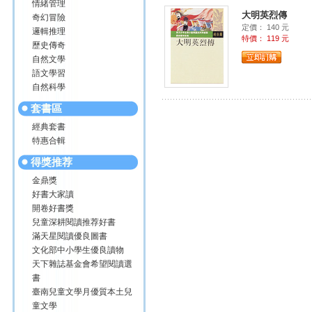
情緒管理
大明英烈傳
奇幻冒險
定價： 140 元
邏輯推理
特價： 119 元
歷史傳奇
自然文學
語文學習
自然科學
套書區
經典套書
特惠合輯
得獎推荐
金鼎獎
好書大家讀
開卷好書獎
兒童深耕閱讀推荐好書
滿天星閱讀優良圖書
文化部中小學生優良讀物
天下雜誌基金會希望閱讀選
書
臺南兒童文學月優質本土兒
童文學