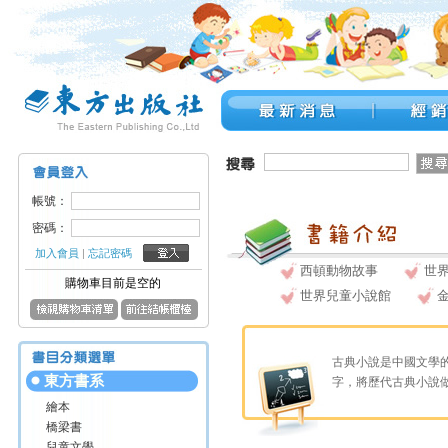
帳號：
密碼：
加入會員
|
忘記密碼
西頓動物故事
世
購物車目前是空的
世界兒童小說館
古典小說是中國文學
東方書系
字，將歷代古典小說
繪本
橋梁書
兒童文學