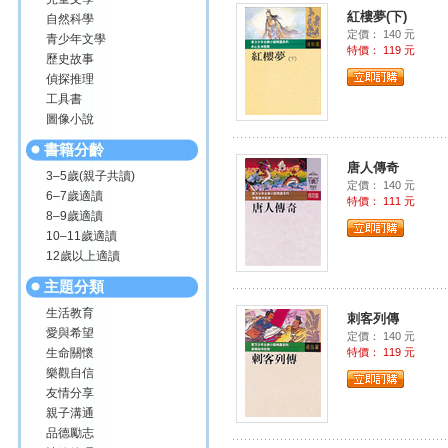
紅樓夢(下)
自然科學
定價： 140 元
青少年文學
特價： 119 元
歷史故事
偵探推理
工具書
圖像小說
書籍分齡
唐人傳奇
3–5歲(親子共讀)
定價： 140 元
6–7歲適讀
特價： 111 元
8–9歲適讀
10–11歲適讀
12歲以上適讀
主題分類
生活教育
刺客列傳
愛與希望
定價： 140 元
生命關懷
特價： 119 元
樂觀自信
友情分享
親子溝通
品德勵志