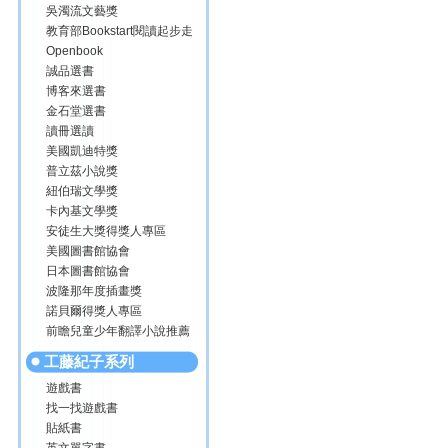
吳濁流文藝獎
教育部Bookstart閱讀起步走
Openbook
誠品選書
博客來選書
金石堂選書
讀冊選讀
美國凱迪特獎
普立茲小說獎
紐伯瑞文學獎
卡內基文學獎
安徒生大獎得獎人專區
美國圖書館協會
日本圖書館協會
波隆那年度插畫獎
諾貝爾得獎人專區
前瞻兒童少年翻譯小說推薦
工藤紀子系列
遊戲書
找一找遊戲書
貼紙書