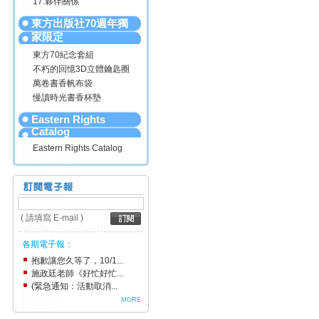
17.夥伴關係
東方出版社70週年獨
家限定
東方70紀念套組
不朽的回憶3D立體鑰匙圈
萬卷書香帆布袋
慢讀時光書香杯墊
Eastern Rights
Catalog
Eastern Rights Catalog
( 請填寫 E-mail )
各期電子報：
抱歉讓您久等了，10/1...
施政廷老師《好忙好忙...
(緊急通知：活動取消...
MORE