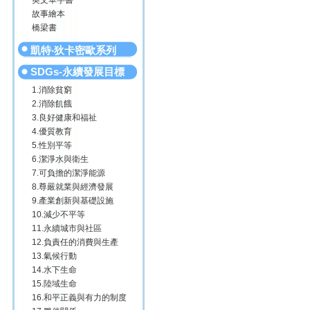
英文單字書
故事繪本
橋梁書
凱特‧狄卡密歐系列
SDGs-永續發展目標
1.消除貧窮
2.消除飢餓
3.良好健康和福祉
4.優質教育
5.性別平等
6.潔淨水與衛生
7.可負擔的潔淨能源
8.尊嚴就業與經濟發展
9.產業創新與基礎設施
10.減少不平等
11.永續城市與社區
12.負責任的消費與生產
13.氣候行動
14.水下生命
15.陸域生命
16.和平正義與有力的制度