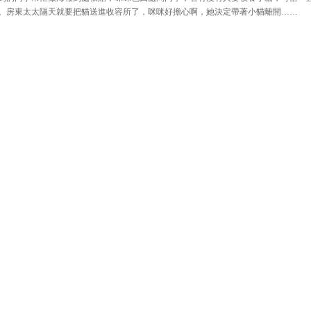
。房東太太隔天就要把貓送進收容所了，咪咪好擔心啊，她決定帶著小貓離開……