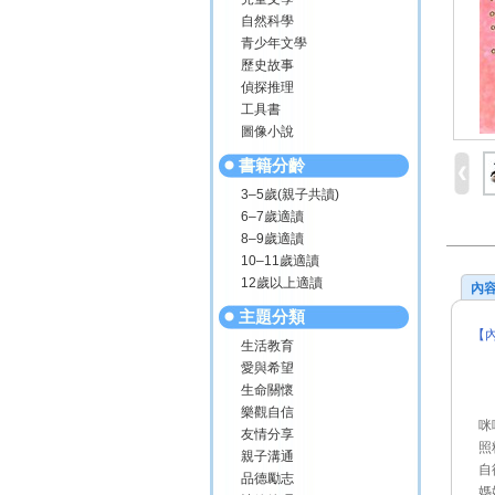
自然科學
青少年文學
歷史故事
偵探推理
工具書
圖像小說
書籍分齡
3–5歲(親子共讀)
6–7歲適讀
8–9歲適讀
10–11歲適讀
12歲以上適讀
內
主題分類
【
生活教育
愛與希望
生命關懷
樂觀自信
咪
友情分享
照
親子溝通
自
品德勵志
媽