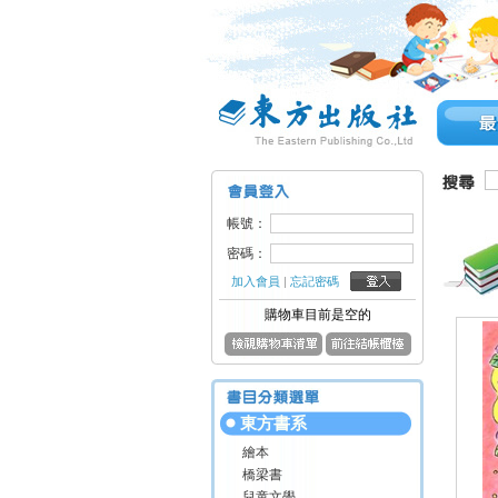
帳號：
密碼：
加入會員
|
忘記密碼
購物車目前是空的
東方書系
繪本
橋梁書
兒童文學