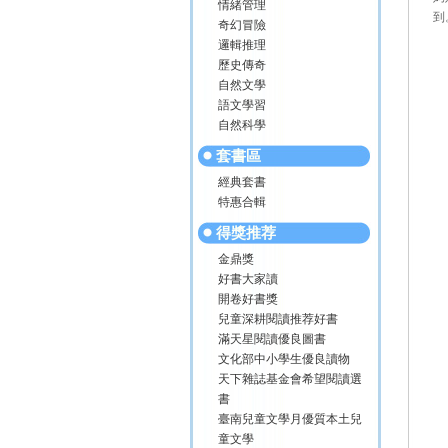
情緒管理
到
奇幻冒險
邏輯推理
歷史傳奇
自然文學
語文學習
自然科學
套書區
經典套書
特惠合輯
得獎推荐
金鼎獎
好書大家讀
開卷好書獎
兒童深耕閱讀推荐好書
滿天星閱讀優良圖書
文化部中小學生優良讀物
天下雜誌基金會希望閱讀選
書
臺南兒童文學月優質本土兒
童文學