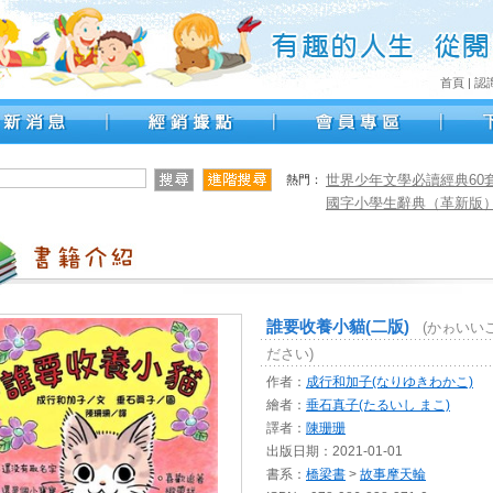
首頁
|
認
世界少年文學必讀經典60套書
熱門：
國字小學生辭典（革新版
誰要收養小貓(二版)
(かゎいい
ださい)
作者：
成行和加子(なりゆきわかこ)
繪者：
垂石真子(たるいし まこ)
譯者：
陳珊珊
出版日期：2021-01-01
書系：
橋梁書
>
故事摩天輪