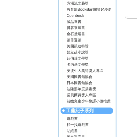
吳濁流文藝獎
教育部Bookstart閱讀起步走
Openbook
誠品選書
博客來選書
金石堂選書
讀冊選讀
美國凱迪特獎
普立茲小說獎
紐伯瑞文學獎
卡內基文學獎
安徒生大獎得獎人專區
美國圖書館協會
日本圖書館協會
波隆那年度插畫獎
諾貝爾得獎人專區
前瞻兒童少年翻譯小說推薦
工藤紀子系列
遊戲書
找一找遊戲書
貼紙書