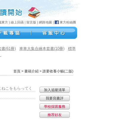
識東方
|
線上回函
|
留言版
|
網路地圖
|
東方粉絲團
(61冊)
車車大集合繪本套書(10冊)
標準
）
首頁
>
書籍介紹
> 誰要收養小貓(二版)
こねこをもらってく