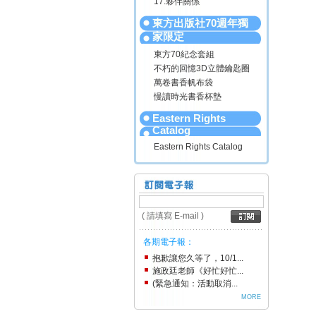
17.夥伴關係
東方出版社70週年獨
家限定
東方70紀念套組
不朽的回憶3D立體鑰匙圈
萬卷書香帆布袋
慢讀時光書香杯墊
Eastern Rights
Catalog
Eastern Rights Catalog
( 請填寫 E-mail )
各期電子報：
抱歉讓您久等了，10/1...
施政廷老師《好忙好忙...
(緊急通知：活動取消...
MORE