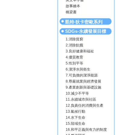
英文單字書
故事繪本
橋梁書
凱特‧狄卡密歐系列
SDGs-永續發展目標
1.消除貧窮
2.消除飢餓
3.良好健康和福祉
4.優質教育
5.性別平等
6.潔淨水與衛生
7.可負擔的潔淨能源
8.尊嚴就業與經濟發展
9.產業創新與基礎設施
10.減少不平等
11.永續城市與社區
12.負責任的消費與生產
13.氣候行動
14.水下生命
15.陸域生命
16.和平正義與有力的制度