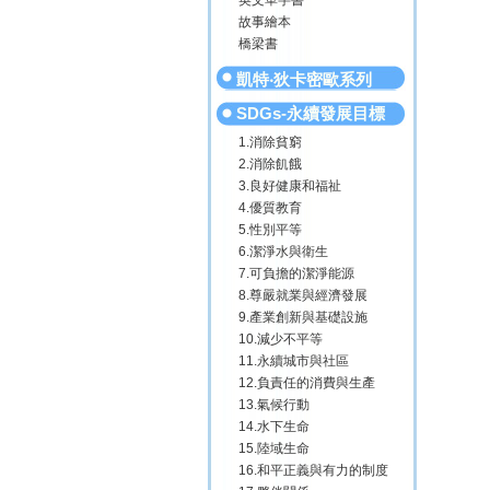
英文單字書
故事繪本
橋梁書
凱特‧狄卡密歐系列
SDGs-永續發展目標
1.消除貧窮
2.消除飢餓
3.良好健康和福祉
4.優質教育
5.性別平等
6.潔淨水與衛生
7.可負擔的潔淨能源
8.尊嚴就業與經濟發展
9.產業創新與基礎設施
10.減少不平等
11.永續城市與社區
12.負責任的消費與生產
13.氣候行動
14.水下生命
15.陸域生命
16.和平正義與有力的制度