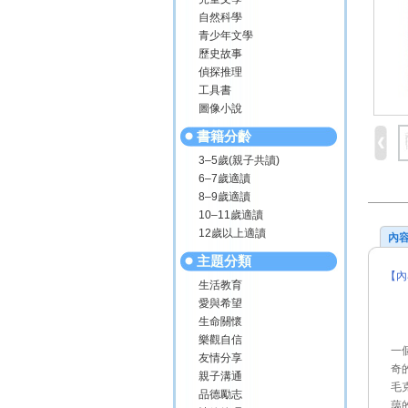
自然科學
青少年文學
歷史故事
偵探推理
工具書
圖像小說
書籍分齡
3–5歲(親子共讀)
6–7歲適讀
8–9歲適讀
10–11歲適讀
12歲以上適讀
內
主題分類
【內
生活教育
愛與希望
生命關懷
樂觀自信
一
友情分享
奇
親子溝通
毛
品德勵志
藹