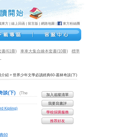
識東方
|
線上回函
|
留言版
|
網路地圖
|
東方粉絲團
(61冊)
車車大集合繪本套書(10冊)
標準
）
籍介紹
> 世界少年文學必讀經典60-叢林奇談(下)
奇談(下)
(The
Kipling)
典60