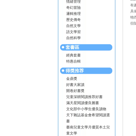
情緒管理
有
奇幻冒險
具
邏輯推理
牠
歷史傳奇
但
自然文學
語文學習
自然科學
套書區
經典套書
特惠合輯
得獎推荐
金鼎獎
好書大家讀
開卷好書獎
兒童深耕閱讀推荐好書
滿天星閱讀優良圖書
文化部中小學生優良讀物
天下雜誌基金會希望閱讀選
書
臺南兒童文學月優質本土兒
童文學