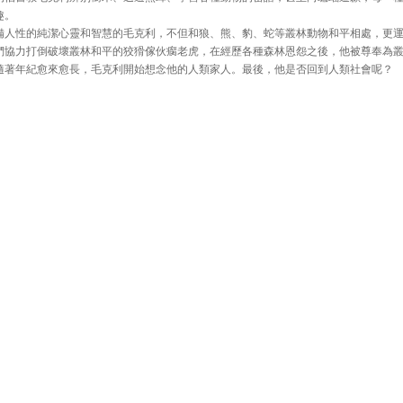
趣。
備人性的純潔心靈和智慧的毛克利，不但和狼、熊、豹、蛇等叢林動物和平相處，更
們協力打倒破壞叢林和平的狡猾傢伙瘸老虎，在經歷各種森林恩怨之後，他被尊奉為
隨著年紀愈來愈長，毛克利開始想念他的人類家人。最後，他是否回到人類社會呢？