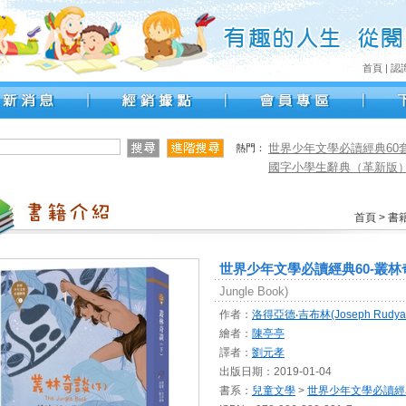
首頁
|
認
世界少年文學必讀經典60套書
熱門：
國字小學生辭典（革新版
首頁
>
書
世界少年文學必讀經典60-叢林
Jungle Book)
作者：
洛得亞德‧吉布林(Joseph Rudyard 
繪者：
陳亭亭
譯者：
劉元孝
出版日期：2019-01-04
書系：
兒童文學
>
世界少年文學必讀經