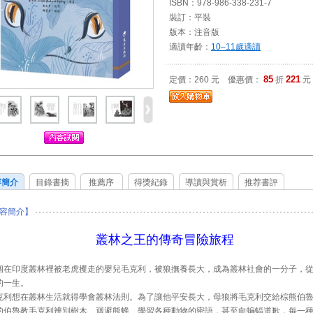
ISBN：978-986-338-231-7
裝訂：平裝
版本：注音版
適讀年齡：
10–11歲適讀
85
221
定價：260 元 優惠價：
折
元
容簡介
目錄書摘
推薦序
得獎紀錄
導讀與賞析
推荐書評
容簡介】
叢林之王的傳奇冒險旅程
個在印度叢林裡被老虎攫走的嬰兒毛克利，被狼撫養長大，成為叢林社會的一分子，
的一生。
克利想在叢林生活就得學會叢林法則。為了讓他平安長大，母狼將毛克利交給棕熊伯
的伯魯教毛克利辨別樹木、迴避熊蜂、學習各種動物的密語，甚至向蝙蝠道歉，每一