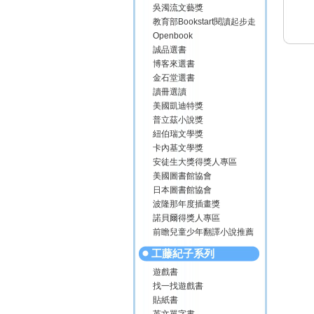
吳濁流文藝獎
教育部Bookstart閱讀起步走
Openbook
誠品選書
博客來選書
金石堂選書
讀冊選讀
美國凱迪特獎
普立茲小說獎
紐伯瑞文學獎
卡內基文學獎
安徒生大獎得獎人專區
美國圖書館協會
日本圖書館協會
波隆那年度插畫獎
諾貝爾得獎人專區
前瞻兒童少年翻譯小說推薦
工藤紀子系列
遊戲書
找一找遊戲書
貼紙書