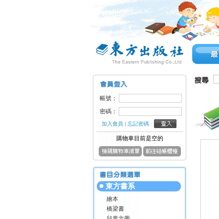
帳號：
密碼：
加入會員
|
忘記密碼
購物車目前是空的
東方書系
繪本
橋梁書
兒童文學