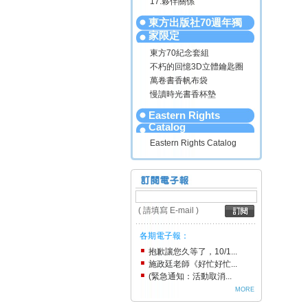
17.夥伴關係
東方出版社70週年獨
家限定
東方70紀念套組
不朽的回憶3D立體鑰匙圈
萬卷書香帆布袋
慢讀時光書香杯墊
Eastern Rights
Catalog
Eastern Rights Catalog
( 請填寫 E-mail )
各期電子報：
抱歉讓您久等了，10/1...
施政廷老師《好忙好忙...
(緊急通知：活動取消...
MORE