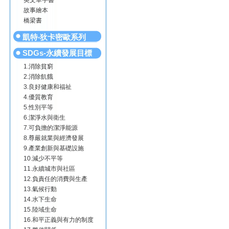
英文單字書
故事繪本
橋梁書
凱特‧狄卡密歐系列
SDGs-永續發展目標
1.消除貧窮
2.消除飢餓
3.良好健康和福祉
4.優質教育
5.性別平等
6.潔淨水與衛生
7.可負擔的潔淨能源
8.尊嚴就業與經濟發展
9.產業創新與基礎設施
10.減少不平等
11.永續城市與社區
12.負責任的消費與生產
13.氣候行動
14.水下生命
15.陸域生命
16.和平正義與有力的制度