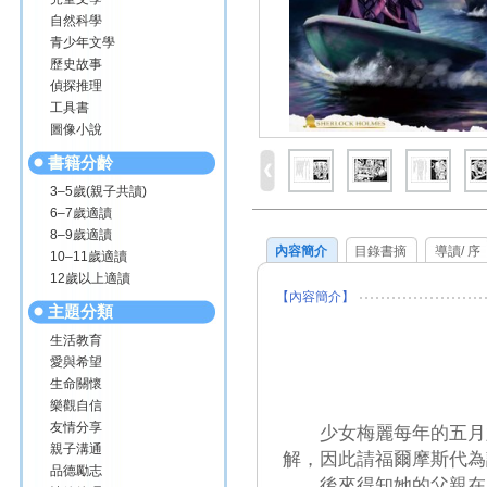
自然科學
青少年文學
歷史故事
偵探推理
工具書
圖像小說
書籍分齡
3–5歲(親子共讀)
6–7歲適讀
8–9歲適讀
內容簡介
目錄書摘
導讀/ 序
10–11歲適讀
12歲以上適讀
【內容簡介】
主題分類
生活教育
愛與希望
竟與父
生命關懷
樂觀自信
友情分享
少女梅麗每年的五月六
親子溝通
解，因此請福爾摩斯代為
品德勵志
後來得知她的父親在印