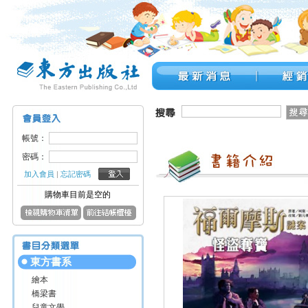
帳號：
密碼：
加入會員
|
忘記密碼
購物車目前是空的
東方書系
繪本
橋梁書
兒童文學