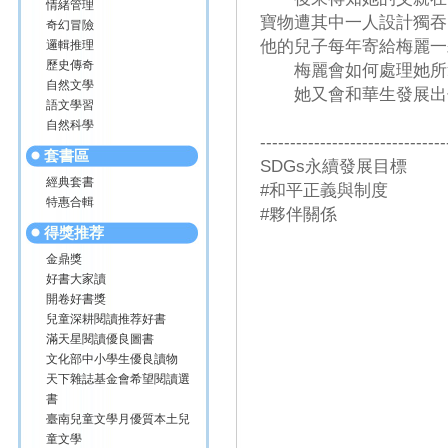
情緒管理
寶物遭其中一人設計獨吞
奇幻冒險
他的兒子每年寄給梅麗一
邏輯推理
歷史傳奇
梅麗會如何處理她所
自然文學
她又會和華生發展出
語文學習
自然科學
-------------------------------
套書區
SDGs永續發展目標
經典套書
#和平正義與制度
特惠合輯
#夥伴關係
得獎推荐
金鼎獎
好書大家讀
開卷好書獎
兒童深耕閱讀推荐好書
滿天星閱讀優良圖書
文化部中小學生優良讀物
天下雜誌基金會希望閱讀選
書
臺南兒童文學月優質本土兒
童文學