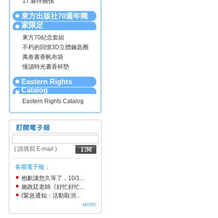
17.夥伴關係
東方出版社70週年獨
家限定
東方70紀念套組
不朽的回憶3D立體鑰匙圈
萬卷書香帆布袋
慢讀時光書香杯墊
Eastern Rights
Catalog
Eastern Rights Catalog
( 請填寫 E-mail )
各期電子報：
抱歉讓您久等了，10/1...
施政廷老師《好忙好忙...
(緊急通知：活動取消...
MORE