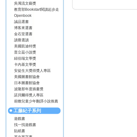
吳濁流文藝獎
教育部Bookstart閱讀起步走
Openbook
誠品選書
博客來選書
金石堂選書
讀冊選讀
美國凱迪特獎
普立茲小說獎
紐伯瑞文學獎
卡內基文學獎
安徒生大獎得獎人專區
美國圖書館協會
日本圖書館協會
波隆那年度插畫獎
諾貝爾得獎人專區
前瞻兒童少年翻譯小說推薦
工藤紀子系列
遊戲書
找一找遊戲書
貼紙書