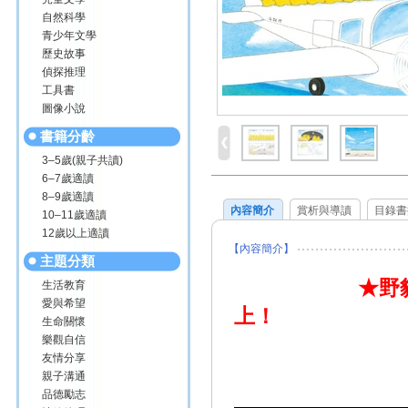
自然科學
青少年文學
歷史故事
偵探推理
工具書
圖像小說
書籍分齡
3–5歲(親子共讀)
6–7歲適讀
8–9歲適讀
內容簡介
賞析與導讀
目錄書
10–11歲適讀
12歲以上適讀
【內容簡介】
主題分類
★野
生活教育
愛與希望
上！
生命關懷
樂觀自信
友情分享
這次他們要
親子溝通
品德勵志