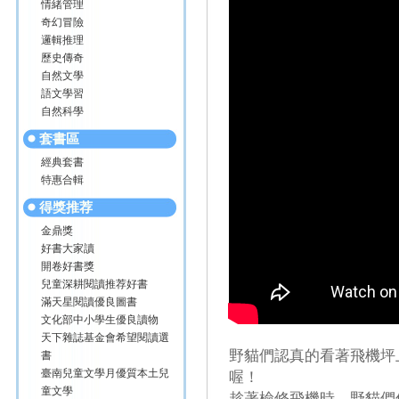
情緒管理
奇幻冒險
邏輯推理
歷史傳奇
自然文學
語文學習
自然科學
套書區
經典套書
特惠合輯
得獎推荐
金鼎獎
好書大家讀
開卷好書獎
兒童深耕閱讀推荐好書
滿天星閱讀優良圖書
文化部中小學生優良讀物
天下雜誌基金會希望閱讀選
野貓們認真的看著飛機坪
書
臺南兒童文學月優質本土兒
喔！
童文學
趁著檢修飛機時，野貓們