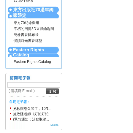
17.夥伴關係
東方出版社70週年獨
家限定
東方70紀念套組
不朽的回憶3D立體鑰匙圈
萬卷書香帆布袋
慢讀時光書香杯墊
Eastern Rights
Catalog
Eastern Rights Catalog
( 請填寫 E-mail )
各期電子報：
抱歉讓您久等了，10/1...
施政廷老師《好忙好忙...
(緊急通知：活動取消...
MORE