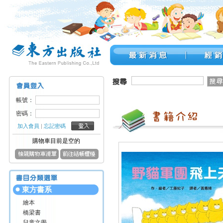
帳號：
密碼：
加入會員
|
忘記密碼
購物車目前是空的
東方書系
繪本
橋梁書
兒童文學