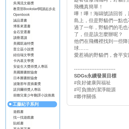
吳濁流文藝獎
飛機真簡單！
教育部Bookstart閱讀起步走
嗶！嗶！海鷗號請回答，
Openbook
島上，但是野貓們一點也
誠品選書
博客來選書
過了一年，野貓們的毛也
金石堂選書
了，但是該怎麼辦呢？
讀冊選讀
他們在飛機裡找到一些降
美國凱迪特獎
球……
普立茲小說獎
愛惹禍的野貓們，會平安
紐伯瑞文學獎
卡內基文學獎
安徒生大獎得獎人專區
------------------------
美國圖書館協會
SDGs永續發展目標
日本圖書館協會
#良好健康與福祉
波隆那年度插畫獎
#可負擔的潔淨能源
諾貝爾得獎人專區
前瞻兒童少年翻譯小說推薦
#夥伴關係
工藤紀子系列
遊戲書
找一找遊戲書
貼紙書