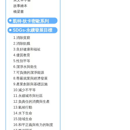
英文單字書
故事繪本
橋梁書
凱特‧狄卡密歐系列
SDGs-永續發展目標
1.消除貧窮
2.消除飢餓
3.良好健康和福祉
4.優質教育
5.性別平等
6.潔淨水與衛生
7.可負擔的潔淨能源
8.尊嚴就業與經濟發展
9.產業創新與基礎設施
10.減少不平等
11.永續城市與社區
12.負責任的消費與生產
13.氣候行動
14.水下生命
15.陸域生命
16.和平正義與有力的制度