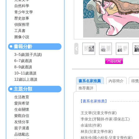
自然科學
青少年文學
歷史故事
偵探推理
工具書
圖像小說
書籍分齡
3–5歲(親子共讀)
6–7歲適讀
8–9歲適讀
10–11歲適讀
12歲以上適讀
書系名家推薦
內容簡介
得獎
推荐書評
主題分類
生活教育
【書系名家推薦】
愛與希望
生命關懷
王文華(兒童文學作家)
樂觀自信
李偉文(牙醫師‧作家‧環保志工)
友情分享
余遠炫(作家)
親子溝通
林良(兒童文學作家)
品德勵志
林玫伶(國小校長‧兒童文學作家)