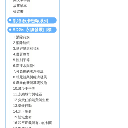
英文單字書
故事繪本
橋梁書
凱特‧狄卡密歐系列
SDGs-永續發展目標
1.消除貧窮
2.消除飢餓
3.良好健康和福祉
4.優質教育
5.性別平等
6.潔淨水與衛生
7.可負擔的潔淨能源
8.尊嚴就業與經濟發展
9.產業創新與基礎設施
10.減少不平等
11.永續城市與社區
12.負責任的消費與生產
13.氣候行動
14.水下生命
15.陸域生命
16.和平正義與有力的制度