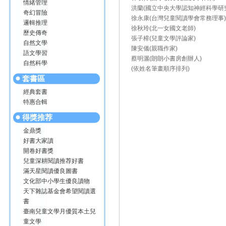
情緒管理
洪蘭(國立中央大學認知神經科學研
奇幻冒險
徐永康(台灣兒童閱讀學會常務理事
邏輯推理
徐秋玲(北一女國文老師)
歷史傳奇
張子樟(兒童文學評論家)
自然文學
陳安儀(親職作家)
語文學習
蔡明灑(朗朗小書房創辦人)
自然科學
(依姓名筆畫順序排列)
套書區
經典套書
特惠合輯
得獎推荐
金鼎獎
好書大家讀
開卷好書獎
兒童深耕閱讀推荐好書
滿天星閱讀優良圖書
文化部中小學生優良讀物
天下雜誌基金會希望閱讀選
書
臺南兒童文學月優質本土兒
童文學