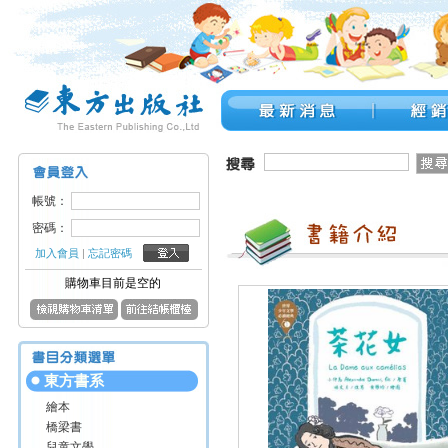
帳號：
密碼：
加入會員
|
忘記密碼
購物車目前是空的
東方書系
繪本
橋梁書
兒童文學