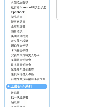
吳濁流文藝獎
教育部Bookstart閱讀起步走
Openbook
誠品選書
博客來選書
金石堂選書
讀冊選讀
美國凱迪特獎
普立茲小說獎
紐伯瑞文學獎
卡內基文學獎
安徒生大獎得獎人專區
美國圖書館協會
日本圖書館協會
波隆那年度插畫獎
諾貝爾得獎人專區
前瞻兒童少年翻譯小說推薦
工藤紀子系列
遊戲書
找一找遊戲書
貼紙書