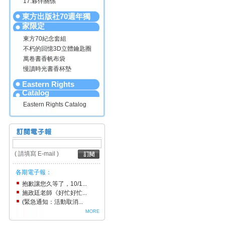
17.夥伴關係
東方出版社70週年獨
家限定
東方70紀念套組
不朽的回憶3D立體鑰匙圈
萬卷書香帆布袋
慢讀時光書香杯墊
Eastern Rights
Catalog
Eastern Rights Catalog
( 請填寫 E-mail )
各期電子報：
抱歉讓您久等了，10/1...
施政廷老師《好忙好忙...
(緊急通知：活動取消...
MORE