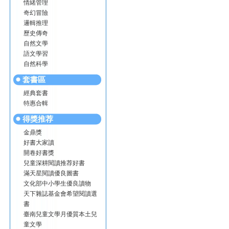
情緒管理
奇幻冒險
邏輯推理
歷史傳奇
自然文學
語文學習
自然科學
套書區
經典套書
特惠合輯
得獎推荐
金鼎獎
好書大家讀
開卷好書獎
兒童深耕閱讀推荐好書
滿天星閱讀優良圖書
文化部中小學生優良讀物
天下雜誌基金會希望閱讀選
書
臺南兒童文學月優質本土兒
童文學