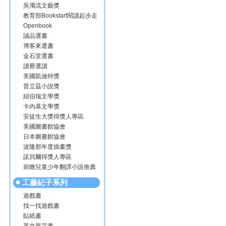
吳濁流文藝獎
教育部Bookstart閱讀起步走
Openbook
誠品選書
博客來選書
金石堂選書
讀冊選讀
美國凱迪特獎
普立茲小說獎
紐伯瑞文學獎
卡內基文學獎
安徒生大獎得獎人專區
美國圖書館協會
日本圖書館協會
波隆那年度插畫獎
諾貝爾得獎人專區
前瞻兒童少年翻譯小說推薦
工藤紀子系列
遊戲書
找一找遊戲書
貼紙書