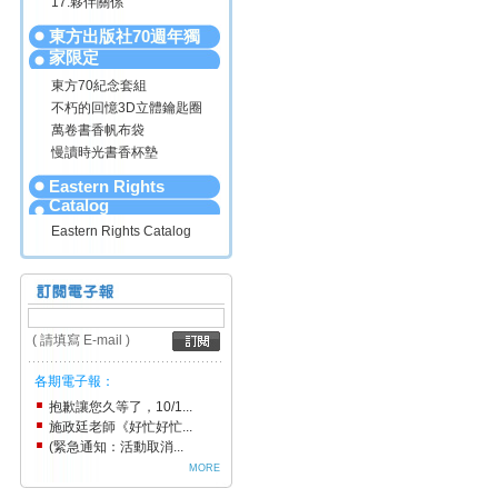
17.夥伴關係
東方出版社70週年獨
家限定
東方70紀念套組
不朽的回憶3D立體鑰匙圈
萬卷書香帆布袋
慢讀時光書香杯墊
Eastern Rights
Catalog
Eastern Rights Catalog
( 請填寫 E-mail )
各期電子報：
抱歉讓您久等了，10/1...
施政廷老師《好忙好忙...
(緊急通知：活動取消...
MORE