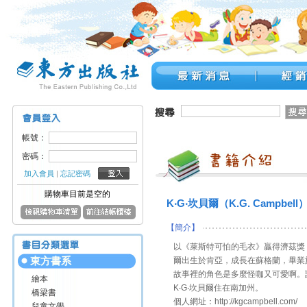
帳號：
密碼：
加入會員
|
忘記密碼
購物車目前是空的
K‧G‧坎貝爾（K.G. Campbell
【簡介】
以《萊斯特可怕的毛衣》贏得濟茲獎（Ez
東方書系
爾出生於肯亞，成長在蘇格蘭，畢業
故事裡的角色是多麼怪咖又可愛啊。
繪本
K‧G‧坎貝爾住在南加州。
橋梁書
個人網址：http://kgcampbell.com/
兒童文學