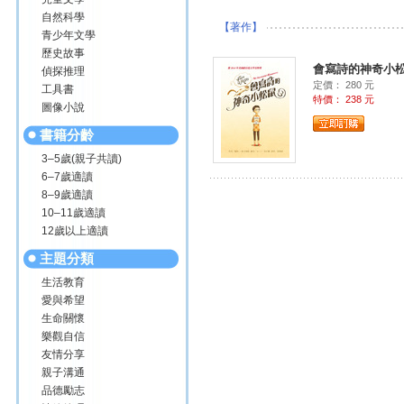
自然科學
【著作】
青少年文學
歷史故事
會寫詩的神奇小
偵探推理
定價： 280 元
工具書
特價： 238 元
圖像小說
書籍分齡
3–5歲(親子共讀)
6–7歲適讀
8–9歲適讀
10–11歲適讀
12歲以上適讀
主題分類
生活教育
愛與希望
生命關懷
樂觀自信
友情分享
親子溝通
品德勵志