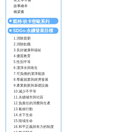
英文單字書
故事繪本
橋梁書
凱特‧狄卡密歐系列
SDGs-永續發展目標
1.消除貧窮
2.消除飢餓
3.良好健康和福祉
4.優質教育
5.性別平等
6.潔淨水與衛生
7.可負擔的潔淨能源
8.尊嚴就業與經濟發展
9.產業創新與基礎設施
10.減少不平等
11.永續城市與社區
12.負責任的消費與生產
13.氣候行動
14.水下生命
15.陸域生命
16.和平正義與有力的制度