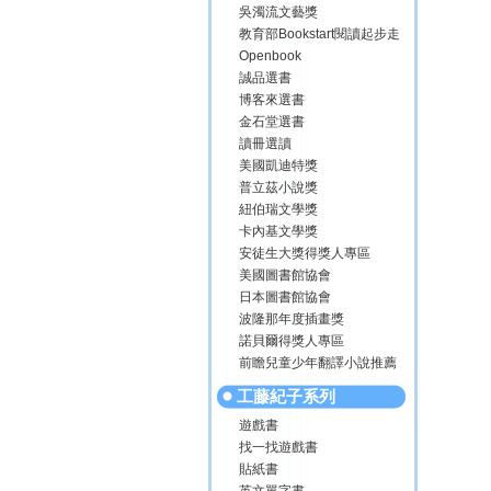
吳濁流文藝獎
教育部Bookstart閱讀起步走
Openbook
誠品選書
博客來選書
金石堂選書
讀冊選讀
美國凱迪特獎
普立茲小說獎
紐伯瑞文學獎
卡內基文學獎
安徒生大獎得獎人專區
美國圖書館協會
日本圖書館協會
波隆那年度插畫獎
諾貝爾得獎人專區
前瞻兒童少年翻譯小說推薦
工藤紀子系列
遊戲書
找一找遊戲書
貼紙書