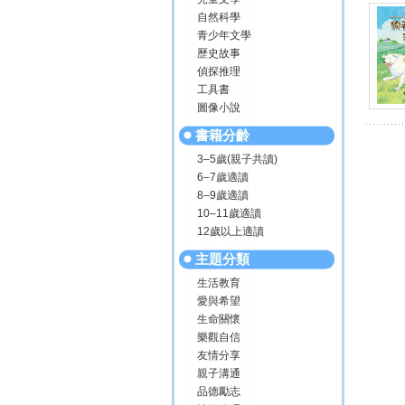
自然科學
青少年文學
歷史故事
偵探推理
工具書
圖像小說
書籍分齡
3–5歲(親子共讀)
6–7歲適讀
8–9歲適讀
10–11歲適讀
12歲以上適讀
主題分類
生活教育
愛與希望
生命關懷
樂觀自信
友情分享
親子溝通
品德勵志