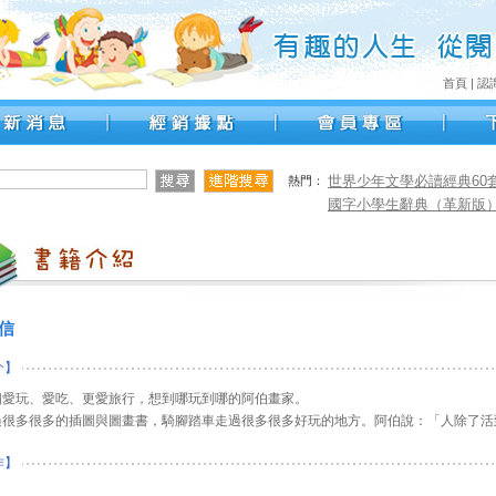
首頁
|
認
世界少年文學必讀經典60套書
熱門：
國字小學生辭典（革新版
信
介】
個愛玩、愛吃、更愛旅行，想到哪玩到哪的阿伯畫家。
過很多很多的插圖與圖畫書，騎腳踏車走過很多很多好玩的地方。阿伯說：「人除了活
作】