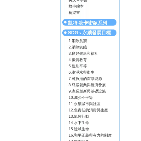
英文單字書
故事繪本
橋梁書
凱特‧狄卡密歐系列
SDGs-永續發展目標
1.消除貧窮
2.消除飢餓
3.良好健康和福祉
4.優質教育
5.性別平等
6.潔淨水與衛生
7.可負擔的潔淨能源
8.尊嚴就業與經濟發展
9.產業創新與基礎設施
10.減少不平等
11.永續城市與社區
12.負責任的消費與生產
13.氣候行動
14.水下生命
15.陸域生命
16.和平正義與有力的制度