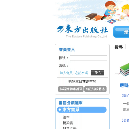
帳號：
密碼：
加入會員
|
忘記密碼
購物車目前是空的
嚴凱
【簡
一
東方書系
畫
繪本
【著
橋梁書
兒童文學