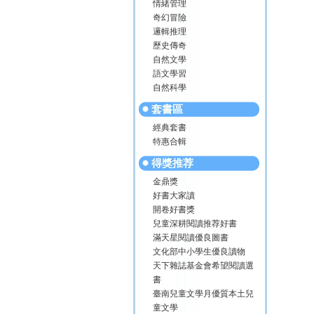
情緒管理
奇幻冒險
邏輯推理
歷史傳奇
自然文學
語文學習
自然科學
套書區
經典套書
特惠合輯
得獎推荐
金鼎獎
好書大家讀
開卷好書獎
兒童深耕閱讀推荐好書
滿天星閱讀優良圖書
文化部中小學生優良讀物
天下雜誌基金會希望閱讀選
書
臺南兒童文學月優質本土兒
童文學