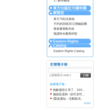
17.夥伴關係
東方出版社70週年獨
家限定
東方70紀念套組
不朽的回憶3D立體鑰匙圈
萬卷書香帆布袋
慢讀時光書香杯墊
Eastern Rights
Catalog
Eastern Rights Catalog
( 請填寫 E-mail )
各期電子報：
抱歉讓您久等了，10/1...
施政廷老師《好忙好忙...
(緊急通知：活動取消...
MORE