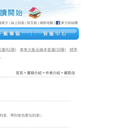
識東方
|
線上回函
|
留言版
|
網路地圖
|
東方粉絲團
(61冊)
車車大集合繪本套書(10冊)
標準
）
首頁
>
書籍介紹
>
作者介紹
> 嚴凱信
到老、學到老也要玩到老!」