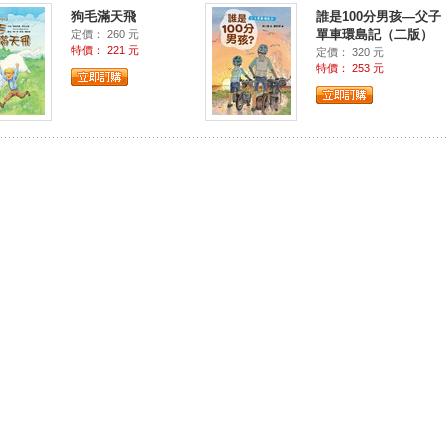
狗毛滿天飛
誰是100分男孩—父子
單車環島記（二版）
定價： 260 元
特價： 221 元
定價： 320 元
特價： 253 元