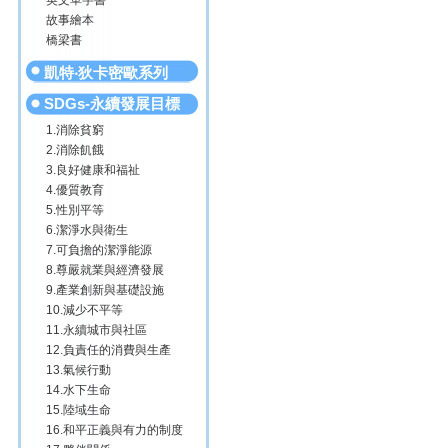
英文單字書
故事繪本
橋梁書
凱特‧狄卡密歐系列
SDGs-永續發展目標
1.消除貧窮
2.消除飢餓
3.良好健康和福祉
4.優質教育
5.性別平等
6.潔淨水與衛生
7.可負擔的潔淨能源
8.尊嚴就業與經濟發展
9.產業創新與基礎設施
10.減少不平等
11.永續城市與社區
12.負責任的消費與生產
13.氣候行動
14.水下生命
15.陸域生命
16.和平正義與有力的制度