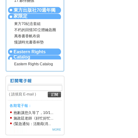
17.夥伴關係
東方出版社70週年獨
家限定
東方70紀念套組
不朽的回憶3D立體鑰匙圈
萬卷書香帆布袋
慢讀時光書香杯墊
Eastern Rights
Catalog
Eastern Rights Catalog
( 請填寫 E-mail )
各期電子報：
抱歉讓您久等了，10/1...
施政廷老師《好忙好忙...
(緊急通知：活動取消...
MORE