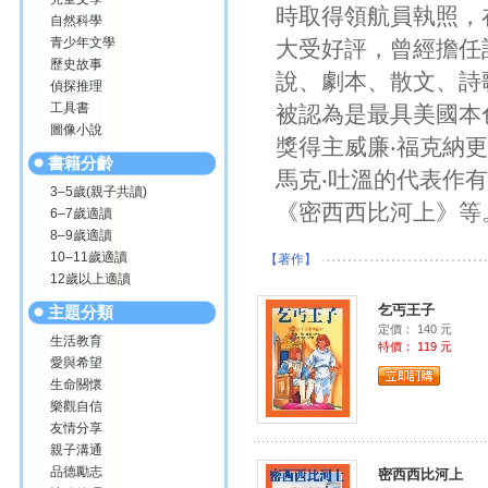
時取得領航員執照，
自然科學
青少年文學
大受好評，曾經擔任
歷史故事
說、劇本、散文、詩
偵探推理
工具書
被認為是最具美國本
圖像小說
獎得主威廉‧福克納
書籍分齡
馬克‧吐溫的代表作
3–5歲(親子共讀)
《密西西比河上》等
6–7歲適讀
8–9歲適讀
10–11歲適讀
【著作】
12歲以上適讀
乞丐王子
主題分類
定價： 140 元
生活教育
特價： 119 元
愛與希望
生命關懷
樂觀自信
友情分享
親子溝通
品德勵志
密西西比河上