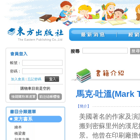
帳號：
密碼：
加入會員
|
忘記密碼
購物車目前是空的
馬克‧吐溫(Mark T
【簡介】
美國著名的作家及演
東方書系
搬到密蘇里州的漢尼
繪本
橋梁書
景。他曾在印刷廠擔
兒童文學