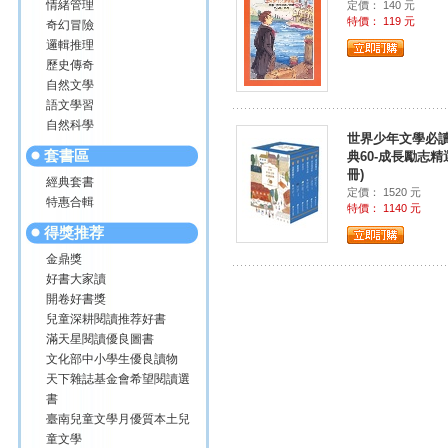
情緒管理
定價： 140 元
特價： 119 元
奇幻冒險
邏輯推理
歷史傳奇
自然文學
語文學習
自然科學
世界少年文學必
套書區
典60-成長勵志精選
冊)
經典套書
定價： 1520 元
特惠合輯
特價： 1140 元
得獎推荐
金鼎獎
好書大家讀
開卷好書獎
兒童深耕閱讀推荐好書
滿天星閱讀優良圖書
文化部中小學生優良讀物
天下雜誌基金會希望閱讀選
書
臺南兒童文學月優質本土兒
童文學