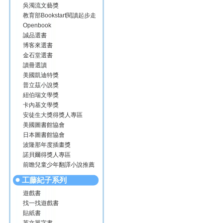
吳濁流文藝獎
教育部Bookstart閱讀起步走
Openbook
誠品選書
博客來選書
金石堂選書
讀冊選讀
美國凱迪特獎
普立茲小說獎
紐伯瑞文學獎
卡內基文學獎
安徒生大獎得獎人專區
美國圖書館協會
日本圖書館協會
波隆那年度插畫獎
諾貝爾得獎人專區
前瞻兒童少年翻譯小說推薦
工藤紀子系列
遊戲書
找一找遊戲書
貼紙書