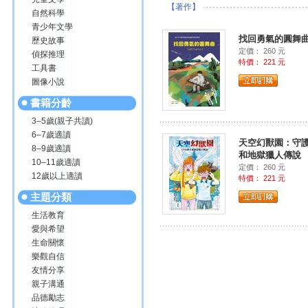
【著作】
自然科學
青少年文學
找回勇氣的圓舞
歷史故事
定價： 260 元
偵探推理
特價： 221 元
工具書
圖像小說
書籍分齡
3–5歲(親子共讀)
6–7歲適讀
天空幻獸園：守
8–9歲適讀
和地獄獵人傳說
10–11歲適讀
定價： 260 元
12歲以上適讀
特價： 221 元
主題分類
生活教育
愛與希望
生命關懷
樂觀自信
友情分享
親子溝通
品德勵志