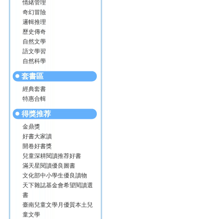
情緒管理
奇幻冒險
邏輯推理
歷史傳奇
自然文學
語文學習
自然科學
套書區
經典套書
特惠合輯
得獎推荐
金鼎獎
好書大家讀
開卷好書獎
兒童深耕閱讀推荐好書
滿天星閱讀優良圖書
文化部中小學生優良讀物
天下雜誌基金會希望閱讀選
書
臺南兒童文學月優質本土兒
童文學