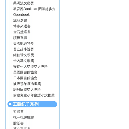
吳濁流文藝獎
教育部Bookstart閱讀起步走
Openbook
誠品選書
博客來選書
金石堂選書
讀冊選讀
美國凱迪特獎
普立茲小說獎
紐伯瑞文學獎
卡內基文學獎
安徒生大獎得獎人專區
美國圖書館協會
日本圖書館協會
波隆那年度插畫獎
諾貝爾得獎人專區
前瞻兒童少年翻譯小說推薦
工藤紀子系列
遊戲書
找一找遊戲書
貼紙書