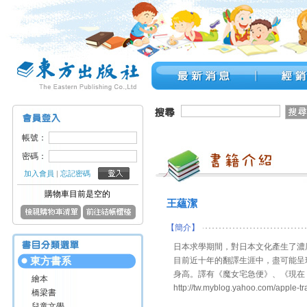
帳號：
密碼：
加入會員
|
忘記密碼
購物車目前是空的
王蘊潔
【簡介】
日本求學期間，對日本文化產生了濃
東方書系
目前近十年的翻譯生涯中，盡可能呈
身高。譯有《魔女宅急便》、《現在
繪本
http://tw.myblog.yahoo.com/apple-tr
橋梁書
兒童文學