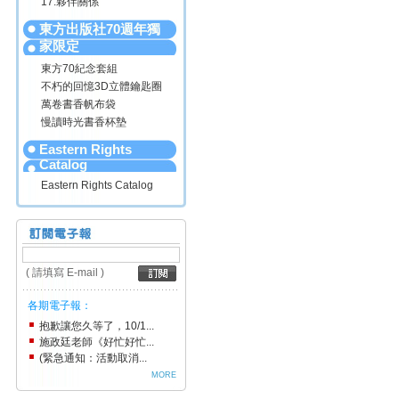
17.夥伴關係
東方出版社70週年獨
家限定
東方70紀念套組
不朽的回憶3D立體鑰匙圈
萬卷書香帆布袋
慢讀時光書香杯墊
Eastern Rights
Catalog
Eastern Rights Catalog
( 請填寫 E-mail )
各期電子報：
抱歉讓您久等了，10/1...
施政廷老師《好忙好忙...
(緊急通知：活動取消...
MORE