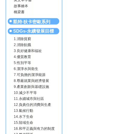
英文單字書
故事繪本
橋梁書
凱特‧狄卡密歐系列
SDGs-永續發展目標
1.消除貧窮
2.消除飢餓
3.良好健康和福祉
4.優質教育
5.性別平等
6.潔淨水與衛生
7.可負擔的潔淨能源
8.尊嚴就業與經濟發展
9.產業創新與基礎設施
10.減少不平等
11.永續城市與社區
12.負責任的消費與生產
13.氣候行動
14.水下生命
15.陸域生命
16.和平正義與有力的制度