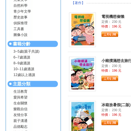
【著作】
自然科學
青少年文學
電視機想偷懶
歷史故事
定價： 230 元
偵探推理
特價： 196 元
工具書
圖像小說
書籍分齡
3–5歲(親子共讀)
6–7歲適讀
小豬撲滿想去旅
8–9歲適讀
定價： 230 元
10–11歲適讀
特價： 196 元
12歲以上適讀
主題分類
生活教育
愛與希望
生命關懷
冰箱放暑假(二版)
樂觀自信
定價： 230 元
友情分享
特價： 196 元
親子溝通
品德勵志