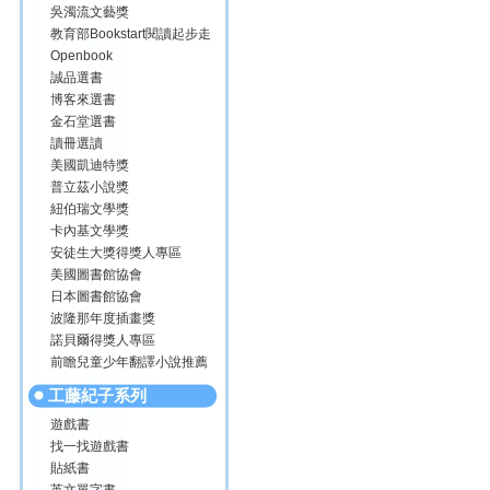
吳濁流文藝獎
教育部Bookstart閱讀起步走
Openbook
誠品選書
博客來選書
金石堂選書
讀冊選讀
美國凱迪特獎
普立茲小說獎
紐伯瑞文學獎
卡內基文學獎
安徒生大獎得獎人專區
美國圖書館協會
日本圖書館協會
波隆那年度插畫獎
諾貝爾得獎人專區
前瞻兒童少年翻譯小說推薦
工藤紀子系列
遊戲書
找一找遊戲書
貼紙書