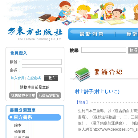
帳號：
密碼：
加入會員
|
忘記密碼
購物車目前是空的
村上詩子(村上しいこ)
【簡介】
生於日本三重縣。以《龜吉的自由研究
東方書系
書店)、《龜鶴道場物語一、二、三開
假》、《電子鍋參加運動會》、《吸塵
繪本
個人網頁http://www.geocities.jp/m_sh
橋梁書
兒童文學