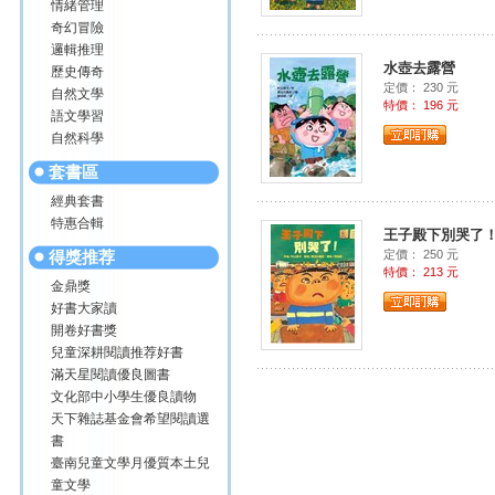
情緒管理
奇幻冒險
邏輯推理
水壺去露營
歷史傳奇
定價： 230 元
自然文學
特價： 196 元
語文學習
自然科學
套書區
經典套書
特惠合輯
王子殿下別哭了
得獎推荐
定價： 250 元
特價： 213 元
金鼎獎
好書大家讀
開卷好書獎
兒童深耕閱讀推荐好書
滿天星閱讀優良圖書
文化部中小學生優良讀物
天下雜誌基金會希望閱讀選
書
臺南兒童文學月優質本土兒
童文學