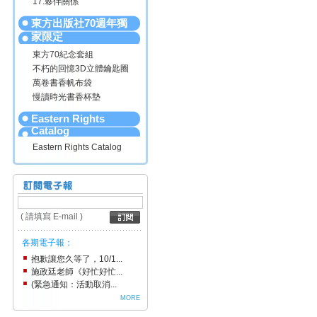
17.夥伴關係
東方出版社70週年獨
家限定
東方70紀念套組
不朽的回憶3D立體鑰匙圈
萬卷書香帆布袋
慢讀時光書香杯墊
Eastern Rights
Catalog
Eastern Rights Catalog
( 請填寫 E-mail )
各期電子報：
抱歉讓您久等了，10/1...
施政廷老師《好忙好忙...
(緊急通知：活動取消...
MORE