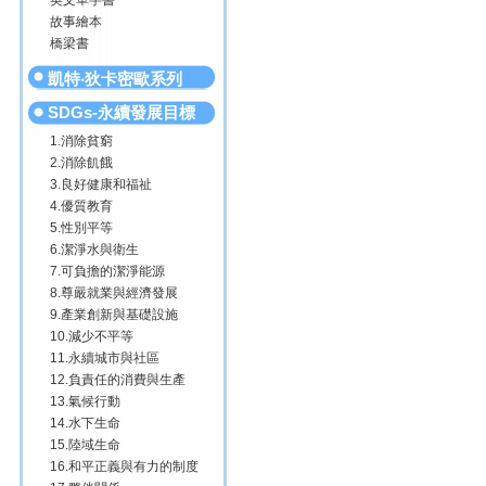
英文單字書
故事繪本
橋梁書
凱特‧狄卡密歐系列
SDGs-永續發展目標
1.消除貧窮
2.消除飢餓
3.良好健康和福祉
4.優質教育
5.性別平等
6.潔淨水與衛生
7.可負擔的潔淨能源
8.尊嚴就業與經濟發展
9.產業創新與基礎設施
10.減少不平等
11.永續城市與社區
12.負責任的消費與生產
13.氣候行動
14.水下生命
15.陸域生命
16.和平正義與有力的制度