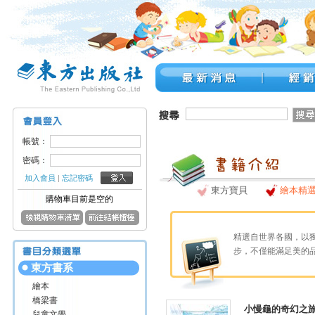
帳號：
密碼：
加入會員
|
忘記密碼
東方寶貝
繪本精
購物車目前是空的
精選自世界各國，以
步，不僅能滿足美的
東方書系
繪本
橋梁書
小慢龜的奇幻之
兒童文學