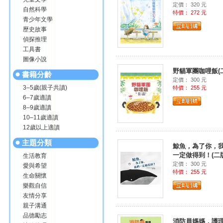
定價： 320 元
自然科學
特價： 272 元
青少年文學
歷史故事
偵探推理
工具書
圖像小說
野貓軍團咖哩飯(
書籍分齡
定價： 300 元
3–5歲(親子共讀)
特價： 255 元
6–7歲適讀
8–9歲適讀
10–11歲適讀
12歲以上適讀
主題分類
鯨魚，為了你，
一定做得到！(二版
生活教育
定價： 300 元
愛與希望
特價： 255 元
生命關懷
樂觀自信
友情分享
親子溝通
品德勵志
消防員媽媽，護