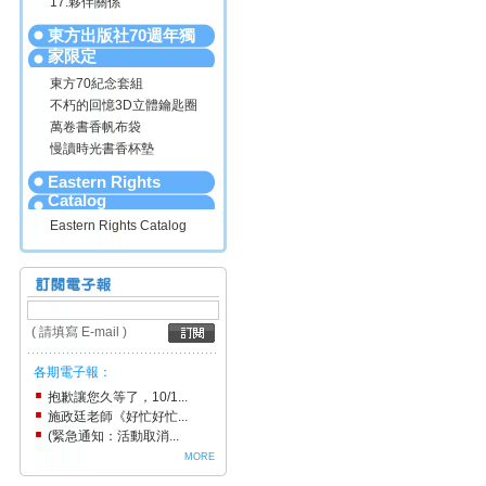
17.夥伴關係
東方出版社70週年獨
家限定
東方70紀念套組
不朽的回憶3D立體鑰匙圈
萬卷書香帆布袋
慢讀時光書香杯墊
Eastern Rights
Catalog
Eastern Rights Catalog
( 請填寫 E-mail )
各期電子報：
抱歉讓您久等了，10/1...
施政廷老師《好忙好忙...
(緊急通知：活動取消...
MORE