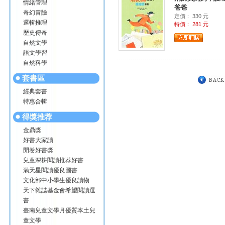
情緒管理
爸爸
奇幻冒險
定價： 330 元
邏輯推理
特價： 281 元
歷史傳奇
自然文學
語文學習
自然科學
套書區
經典套書
特惠合輯
得獎推荐
金鼎獎
好書大家讀
開卷好書獎
兒童深耕閱讀推荐好書
滿天星閱讀優良圖書
文化部中小學生優良讀物
天下雜誌基金會希望閱讀選
書
臺南兒童文學月優質本土兒
童文學