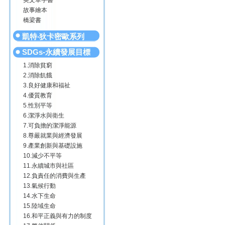
英文單字書
故事繪本
橋梁書
凱特‧狄卡密歐系列
SDGs-永續發展目標
1.消除貧窮
2.消除飢餓
3.良好健康和福祉
4.優質教育
5.性別平等
6.潔淨水與衛生
7.可負擔的潔淨能源
8.尊嚴就業與經濟發展
9.產業創新與基礎設施
10.減少不平等
11.永續城市與社區
12.負責任的消費與生產
13.氣候行動
14.水下生命
15.陸域生命
16.和平正義與有力的制度