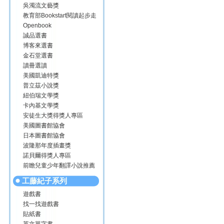
吳濁流文藝獎
教育部Bookstart閱讀起步走
Openbook
誠品選書
博客來選書
金石堂選書
讀冊選讀
美國凱迪特獎
普立茲小說獎
紐伯瑞文學獎
卡內基文學獎
安徒生大獎得獎人專區
美國圖書館協會
日本圖書館協會
波隆那年度插畫獎
諾貝爾得獎人專區
前瞻兒童少年翻譯小說推薦
工藤紀子系列
遊戲書
找一找遊戲書
貼紙書