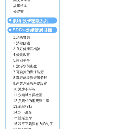
英文單字書
故事繪本
橋梁書
凱特‧狄卡密歐系列
SDGs-永續發展目標
1.消除貧窮
2.消除飢餓
3.良好健康和福祉
4.優質教育
5.性別平等
6.潔淨水與衛生
7.可負擔的潔淨能源
8.尊嚴就業與經濟發展
9.產業創新與基礎設施
10.減少不平等
11.永續城市與社區
12.負責任的消費與生產
13.氣候行動
14.水下生命
15.陸域生命
16.和平正義與有力的制度