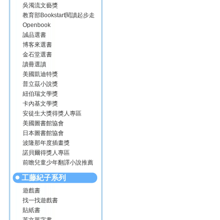
吳濁流文藝獎
教育部Bookstart閱讀起步走
Openbook
誠品選書
博客來選書
金石堂選書
讀冊選讀
美國凱迪特獎
普立茲小說獎
紐伯瑞文學獎
卡內基文學獎
安徒生大獎得獎人專區
美國圖書館協會
日本圖書館協會
波隆那年度插畫獎
諾貝爾得獎人專區
前瞻兒童少年翻譯小說推薦
工藤紀子系列
遊戲書
找一找遊戲書
貼紙書