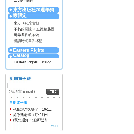
17.夥伴關係
東方出版社70週年獨
家限定
東方70紀念套組
不朽的回憶3D立體鑰匙圈
萬卷書香帆布袋
慢讀時光書香杯墊
Eastern Rights
Catalog
Eastern Rights Catalog
( 請填寫 E-mail )
各期電子報：
抱歉讓您久等了，10/1...
施政廷老師《好忙好忙...
(緊急通知：活動取消...
MORE