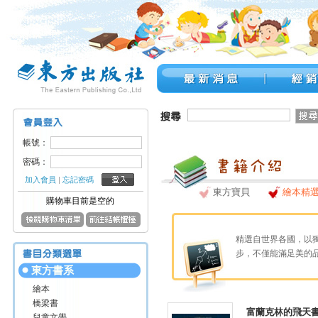
帳號：
密碼：
加入會員
|
忘記密碼
東方寶貝
繪本精
購物車目前是空的
精選自世界各國，以
步，不僅能滿足美的
東方書系
繪本
橋梁書
富蘭克林的飛天
兒童文學