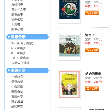
定價： 300 元
自然科學
特價： 255 元
青少年文學
歷史故事
偵探推理
工具書
圖像小說
淹水了
書籍分齡
定價： 280 元
3–5歲(親子共讀)
特價： 238 元
6–7歲適讀
8–9歲適讀
10–11歲適讀
12歲以上適讀
主題分類
媽媽的畫像
生活教育
定價： 280 元
愛與希望
特價： 238 元
生命關懷
樂觀自信
友情分享
親子溝通
品德勵志