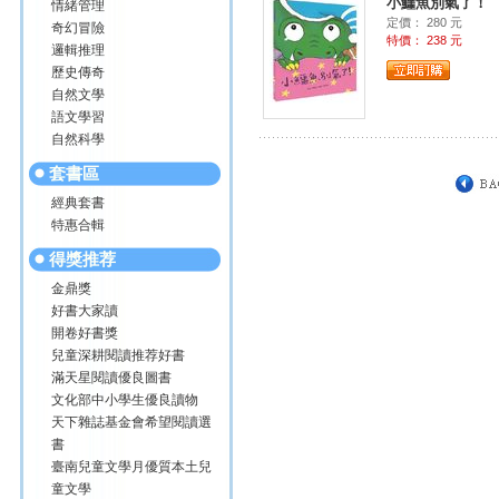
小鱷魚別氣了！
情緒管理
定價： 280 元
奇幻冒險
特價： 238 元
邏輯推理
歷史傳奇
自然文學
語文學習
自然科學
套書區
經典套書
特惠合輯
得獎推荐
金鼎獎
好書大家讀
開卷好書獎
兒童深耕閱讀推荐好書
滿天星閱讀優良圖書
文化部中小學生優良讀物
天下雜誌基金會希望閱讀選
書
臺南兒童文學月優質本土兒
童文學