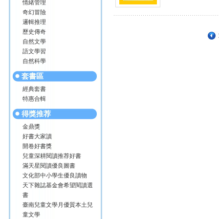
情緒管理
奇幻冒險
邏輯推理
歷史傳奇
自然文學
語文學習
自然科學
套書區
經典套書
特惠合輯
得獎推荐
金鼎獎
好書大家讀
開卷好書獎
兒童深耕閱讀推荐好書
滿天星閱讀優良圖書
文化部中小學生優良讀物
天下雜誌基金會希望閱讀選
書
臺南兒童文學月優質本土兒
童文學