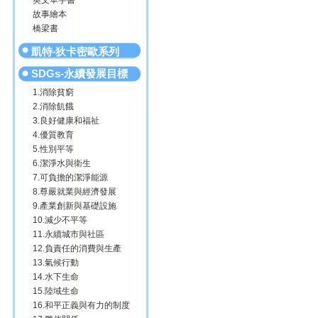
英文單字書
故事繪本
橋梁書
凱特‧狄卡密歐系列
SDGs-永續發展目標
1.消除貧窮
2.消除飢餓
3.良好健康和福祉
4.優質教育
5.性別平等
6.潔淨水與衛生
7.可負擔的潔淨能源
8.尊嚴就業與經濟發展
9.產業創新與基礎設施
10.減少不平等
11.永續城市與社區
12.負責任的消費與生產
13.氣候行動
14.水下生命
15.陸域生命
16.和平正義與有力的制度