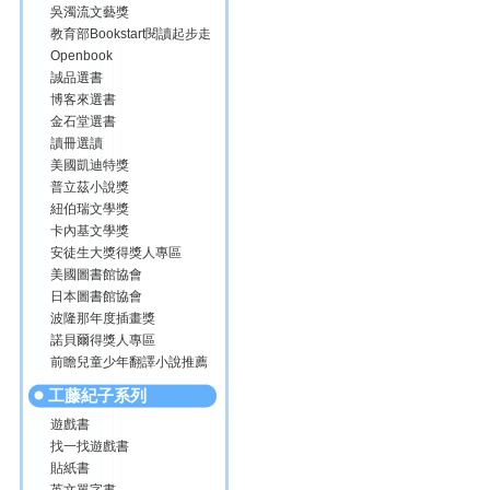
吳濁流文藝獎
教育部Bookstart閱讀起步走
Openbook
誠品選書
博客來選書
金石堂選書
讀冊選讀
美國凱迪特獎
普立茲小說獎
紐伯瑞文學獎
卡內基文學獎
安徒生大獎得獎人專區
美國圖書館協會
日本圖書館協會
波隆那年度插畫獎
諾貝爾得獎人專區
前瞻兒童少年翻譯小說推薦
工藤紀子系列
遊戲書
找一找遊戲書
貼紙書