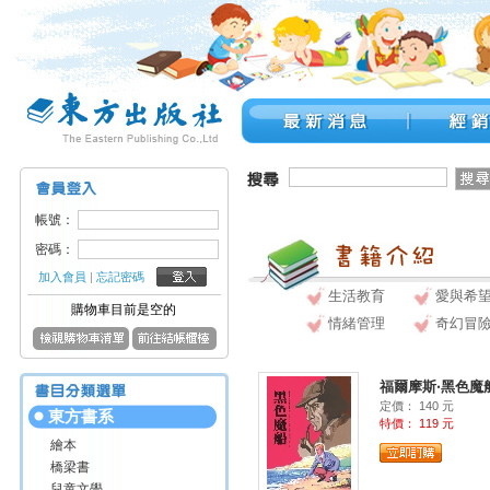
帳號：
密碼：
加入會員
|
忘記密碼
生活教育
愛與希
購物車目前是空的
情緒管理
奇幻冒
福爾摩斯‧黑色魔
定價： 140 元
東方書系
特價： 119 元
繪本
橋梁書
兒童文學