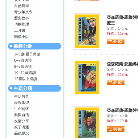
自然科學
青少年文學
亞森羅蘋‧羅蘋與
歷史故事
魔王
偵探推理
定價： 140 元
工具書
特價： 119 元
圖像小說
書籍分齡
3–5歲(親子共讀)
6–7歲適讀
亞森羅蘋‧惡魔鑽
8–9歲適讀
定價： 140 元
10–11歲適讀
特價： 119 元
12歲以上適讀
主題分類
生活教育
愛與希望
生命關懷
亞森羅蘋‧羅蘋與
樂觀自信
定價： 140 元
友情分享
特價： 119 元
親子溝通
品德勵志