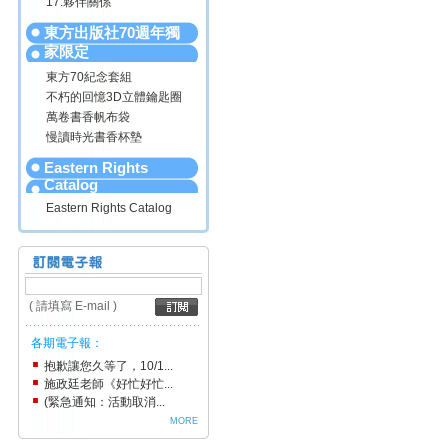
17.夥伴關係
東方出版社70週年獨
家限定
東方70紀念套組
不朽的回憶3D立體鑰匙圈
萬卷書香帆布袋
慢讀時光書香杯墊
Eastern Rights
Catalog
Eastern Rights Catalog
( 請填寫 E-mail )
各期電子報：
抱歉讓您久等了，10/1...
施政廷老師《好忙好忙...
(緊急通知：活動取消...
MORE