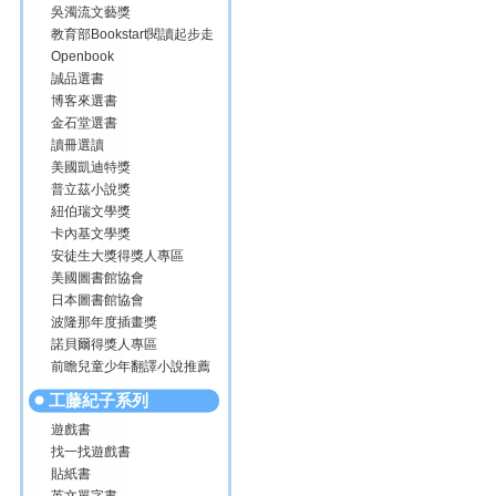
吳濁流文藝獎
教育部Bookstart閱讀起步走
Openbook
誠品選書
博客來選書
金石堂選書
讀冊選讀
美國凱迪特獎
普立茲小說獎
紐伯瑞文學獎
卡內基文學獎
安徒生大獎得獎人專區
美國圖書館協會
日本圖書館協會
波隆那年度插畫獎
諾貝爾得獎人專區
前瞻兒童少年翻譯小說推薦
工藤紀子系列
遊戲書
找一找遊戲書
貼紙書