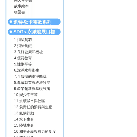
英文單字書
故事繪本
橋梁書
凱特‧狄卡密歐系列
SDGs-永續發展目標
1.消除貧窮
2.消除飢餓
3.良好健康和福祉
4.優質教育
5.性別平等
6.潔淨水與衛生
7.可負擔的潔淨能源
8.尊嚴就業與經濟發展
9.產業創新與基礎設施
10.減少不平等
11.永續城市與社區
12.負責任的消費與生產
13.氣候行動
14.水下生命
15.陸域生命
16.和平正義與有力的制度