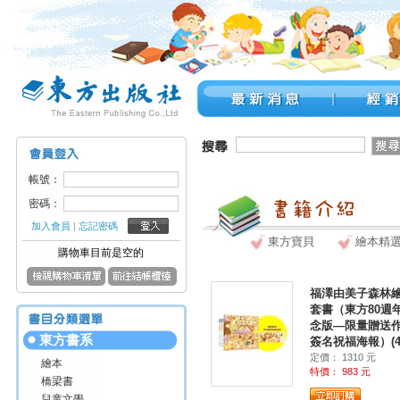
帳號：
密碼：
加入會員
|
忘記密碼
東方寶貝
繪本精
購物車目前是空的
福澤由美子森林
套書（東方80週
念版—限量贈送
東方書系
簽名祝福海報）(4
定價： 1310 元
繪本
特價： 983 元
橋梁書
兒童文學