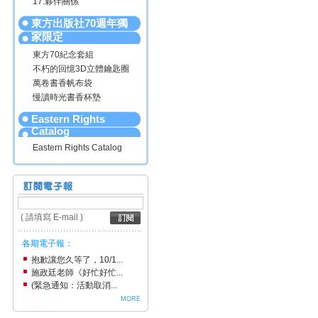
17.夥伴關係
東方出版社70週年獨
家限定
東方70紀念套組
不朽的回憶3D立體鑰匙圈
萬卷書香帆布袋
慢讀時光書香杯墊
Eastern Rights
Catalog
Eastern Rights Catalog
( 請填寫 E-mail )
各期電子報：
抱歉讓您久等了，10/1...
施政廷老師《好忙好忙...
(緊急通知：活動取消...
MORE