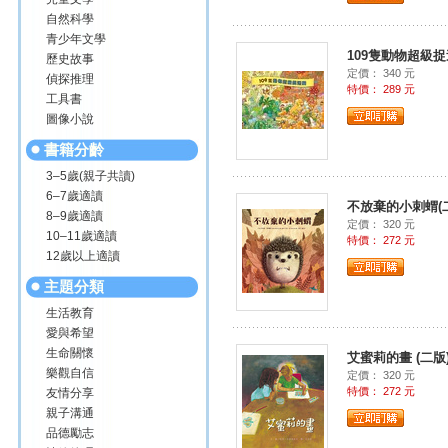
自然科學
青少年文學
109隻動物超級
歷史故事
定價： 340 元
偵探推理
特價： 289 元
工具書
圖像小說
書籍分齡
3–5歲(親子共讀)
6–7歲適讀
不放棄的小刺蝟(
8–9歲適讀
定價： 320 元
10–11歲適讀
特價： 272 元
12歲以上適讀
主題分類
生活教育
愛與希望
生命關懷
艾蜜莉的畫 (二版
樂觀自信
定價： 320 元
特價： 272 元
友情分享
親子溝通
品德勵志