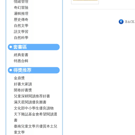
情緒管理
奇幻冒險
邏輯推理
歷史傳奇
自然文學
語文學習
自然科學
套書區
經典套書
特惠合輯
得獎推荐
金鼎獎
好書大家讀
開卷好書獎
兒童深耕閱讀推荐好書
滿天星閱讀優良圖書
文化部中小學生優良讀物
天下雜誌基金會希望閱讀選
書
臺南兒童文學月優質本土兒
童文學