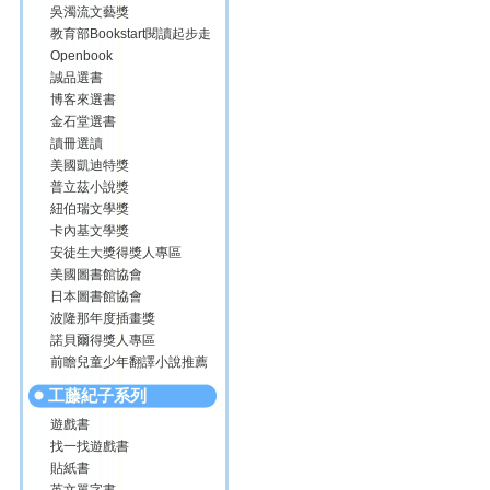
吳濁流文藝獎
教育部Bookstart閱讀起步走
Openbook
誠品選書
博客來選書
金石堂選書
讀冊選讀
美國凱迪特獎
普立茲小說獎
紐伯瑞文學獎
卡內基文學獎
安徒生大獎得獎人專區
美國圖書館協會
日本圖書館協會
波隆那年度插畫獎
諾貝爾得獎人專區
前瞻兒童少年翻譯小說推薦
工藤紀子系列
遊戲書
找一找遊戲書
貼紙書