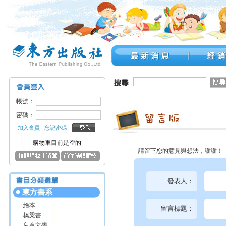
帳號：
密碼：
加入會員
|
忘記密碼
購物車目前是空的
請留下您的意見與想法，謝謝！
發表人：
東方書系
繪本
留言標題：
橋梁書
兒童文學