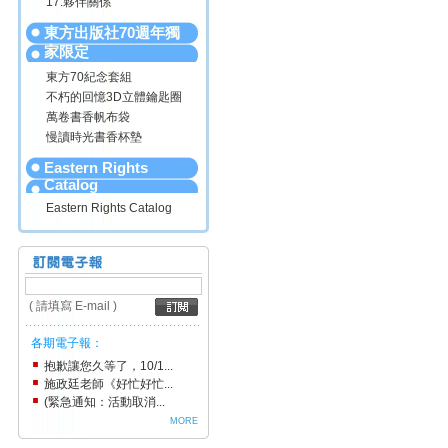
17.夥伴關係
東方出版社70週年獨
家限定
東方70紀念套組
不朽的回憶3D立體鑰匙圈
萬卷書香帆布袋
慢讀時光書香杯墊
Eastern Rights
Catalog
Eastern Rights Catalog
( 請填寫 E-mail )
各期電子報：
抱歉讓您久等了，10/1...
施政廷老師《好忙好忙...
(緊急通知：活動取消...
MORE