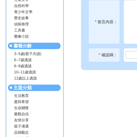
自然科學
青少年文學
歷史故事
*
留言內容：
偵探推理
工具書
圖像小說
書籍分齡
3–5歲(親子共讀)
*
確認碼：
6–7歲適讀
8–9歲適讀
10–11歲適讀
12歲以上適讀
主題分類
生活教育
愛與希望
生命關懷
樂觀自信
友情分享
親子溝通
品德勵志