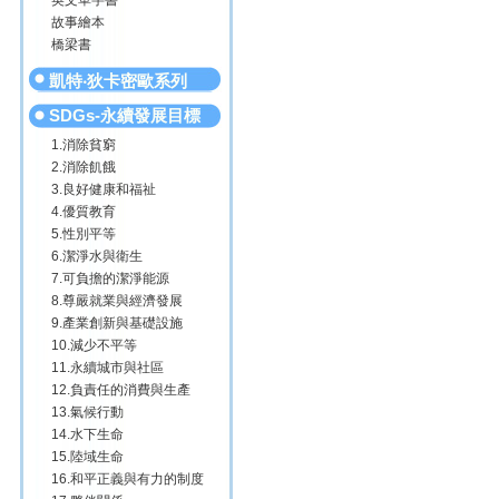
英文單字書
故事繪本
橋梁書
凱特‧狄卡密歐系列
SDGs-永續發展目標
1.消除貧窮
2.消除飢餓
3.良好健康和福祉
4.優質教育
5.性別平等
6.潔淨水與衛生
7.可負擔的潔淨能源
8.尊嚴就業與經濟發展
9.產業創新與基礎設施
10.減少不平等
11.永續城市與社區
12.負責任的消費與生產
13.氣候行動
14.水下生命
15.陸域生命
16.和平正義與有力的制度