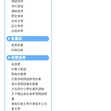
情緒管理
奇幻冒險
邏輯推理
歷史傳奇
自然文學
語文學習
自然科學
套書區
經典套書
特惠合輯
得獎推荐
金鼎獎
好書大家讀
開卷好書獎
兒童深耕閱讀推荐好書
滿天星閱讀優良圖書
文化部中小學生優良讀物
天下雜誌基金會希望閱讀選
書
臺南兒童文學月優質本土兒
童文學