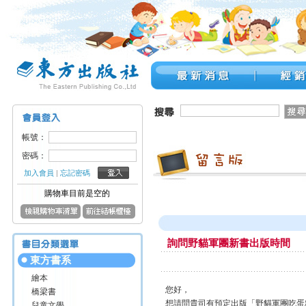
帳號：
密碼：
加入會員
|
忘記密碼
購物車目前是空的
詢問野貓軍團新書出版時間
東方書系
繪本
您好，
橋梁書
想請問貴司有預定出版「野貓軍團吃蛋
兒童文學