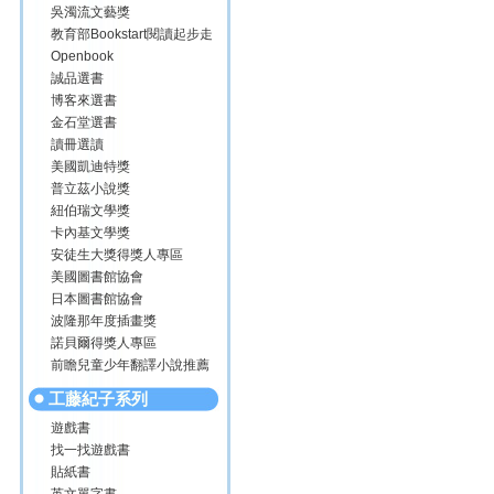
吳濁流文藝獎
教育部Bookstart閱讀起步走
Openbook
誠品選書
博客來選書
金石堂選書
讀冊選讀
美國凱迪特獎
普立茲小說獎
紐伯瑞文學獎
卡內基文學獎
安徒生大獎得獎人專區
美國圖書館協會
日本圖書館協會
波隆那年度插畫獎
諾貝爾得獎人專區
前瞻兒童少年翻譯小說推薦
工藤紀子系列
遊戲書
找一找遊戲書
貼紙書