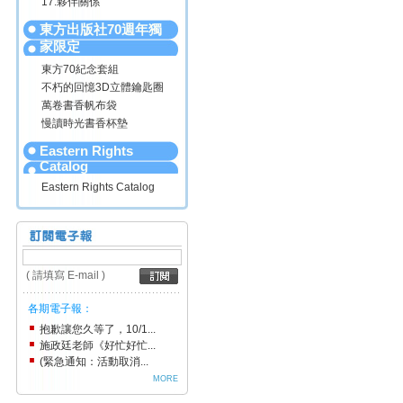
17.夥伴關係
東方出版社70週年獨
家限定
東方70紀念套組
不朽的回憶3D立體鑰匙圈
萬卷書香帆布袋
慢讀時光書香杯墊
Eastern Rights
Catalog
Eastern Rights Catalog
( 請填寫 E-mail )
各期電子報：
抱歉讓您久等了，10/1...
施政廷老師《好忙好忙...
(緊急通知：活動取消...
MORE