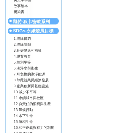
英文單字書
故事繪本
橋梁書
凱特‧狄卡密歐系列
SDGs-永續發展目標
1.消除貧窮
2.消除飢餓
3.良好健康和福祉
4.優質教育
5.性別平等
6.潔淨水與衛生
7.可負擔的潔淨能源
8.尊嚴就業與經濟發展
9.產業創新與基礎設施
10.減少不平等
11.永續城市與社區
12.負責任的消費與生產
13.氣候行動
14.水下生命
15.陸域生命
16.和平正義與有力的制度