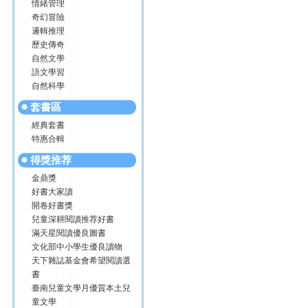
情緒管理
奇幻冒險
邏輯推理
歷史傳奇
自然文學
語文學習
自然科學
套書區
經典套書
特惠合輯
得獎推荐
金鼎獎
好書大家讀
開卷好書獎
兒童深耕閱讀推荐好書
滿天星閱讀優良圖書
文化部中小學生優良讀物
天下雜誌基金會希望閱讀選
書
臺南兒童文學月優質本土兒
童文學