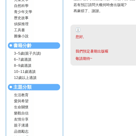
若有預訂請問大概何時會出版呢?
自然科學
再麻煩了、謝謝。
青少年文學
歷史故事
偵探推理
工具書
圖像小說
您好,
書籍分齡
我們預定暑期出版喔
3–5歲(親子共讀)
敬請期待~
6–7歲適讀
8–9歲適讀
10–11歲適讀
12歲以上適讀
主題分類
生活教育
愛與希望
生命關懷
樂觀自信
友情分享
親子溝通
品德勵志